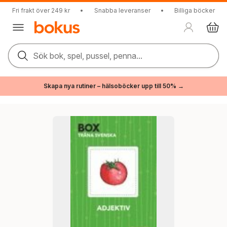
Fri frakt över 249 kr
•
Snabba leveranser
•
Billiga böcker
Sök bok, spel, pussel, penna...
Skapa nya rutiner – hälsoböcker upp till 50% →