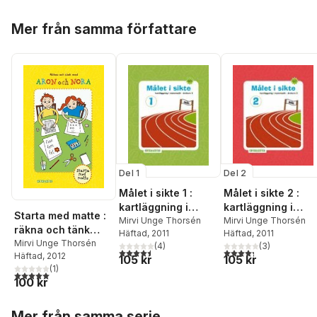
Hoppa över listan
Mer från samma författare
Del 1
Del 2
Målet i sikte 1 :
Målet i sikte 2 :
kartläggning i
kartläggning i
Starta med matte :
matematik årskurs
Mirvi Unge Thorsén
matematik årskurs
Mirvi Unge Thorsén
räkna och tänk
Häftad
, 2011
Häftad
, 2011
3
3
med Aron och Nora
Mirvi Unge Thorsén
(
4
)
(
3
)
4,5
utav 5 stjärnor. Totalt antal röster:
4,3
utav 5 stjärnor. Tota
Häftad
, 2012
105 kr
105 kr
(
1
)
5,0
utav 5 stjärnor. Totalt antal röster:
100 kr
Hoppa över listan
Mer från samma serie