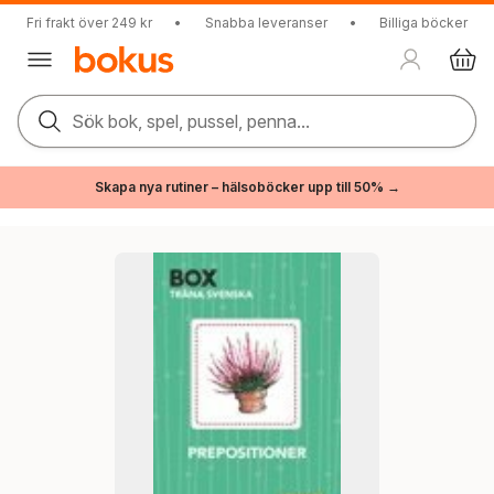
Fri frakt över 249 kr
•
Snabba leveranser
•
Billiga böcker
Sök bok, spel, pussel, penna...
Skapa nya rutiner – hälsoböcker upp till 50% →