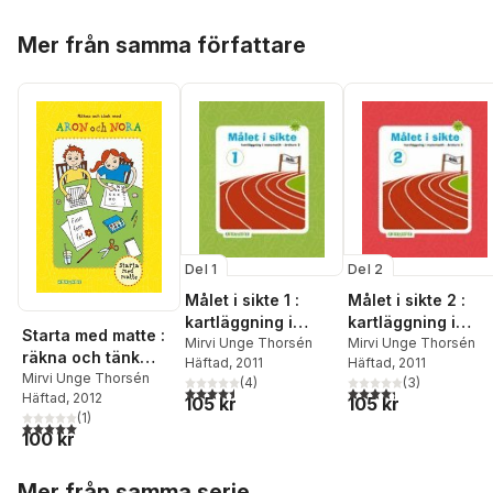
Hoppa över listan
Mer från samma författare
Del 1
Del 2
Målet i sikte 1 :
Målet i sikte 2 :
kartläggning i
kartläggning i
Starta med matte :
matematik årskurs
Mirvi Unge Thorsén
matematik årskurs
Mirvi Unge Thorsén
räkna och tänk
Häftad
, 2011
Häftad
, 2011
3
3
med Aron och Nora
Mirvi Unge Thorsén
(
4
)
(
3
)
4,5
utav 5 stjärnor. Totalt antal röster:
4,3
utav 5 stjärnor. Tota
Häftad
, 2012
105 kr
105 kr
(
1
)
5,0
utav 5 stjärnor. Totalt antal röster:
100 kr
Hoppa över listan
Mer från samma serie