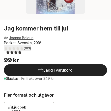
Jag kommer hem till jul
Av
Joanna Bolouri
Pocket, Svenska, 2018
(
103
)
3,8
utav 5 stjärnor. Totalt antal röster:
99 kr
Lägg i varukorg
Skickas
.
Fri frakt över 249 kr.
Fler format och utgåvor
Ljudbok