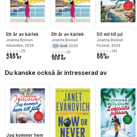
Ett år av kärlek
Ett år av kärlek
50 mil till jul
Joanna Bolouri
Joanna Bolouri
Joanna Bolouri
Inbunden
, 2026
Pocket
, 2024
E-bok
2026
(
1
)
(
4
)
(
1
)
4,0
utav 5 stjärnor. Totalt antal röster:
3,3
utav 5 stjärnor. Tota
4,0
utav 5 stjärnor. Totalt antal röster:
249 kr
99 kr
169 kr
Hoppa över listan
Du kanske också är intresserad av
Jag kommer hem