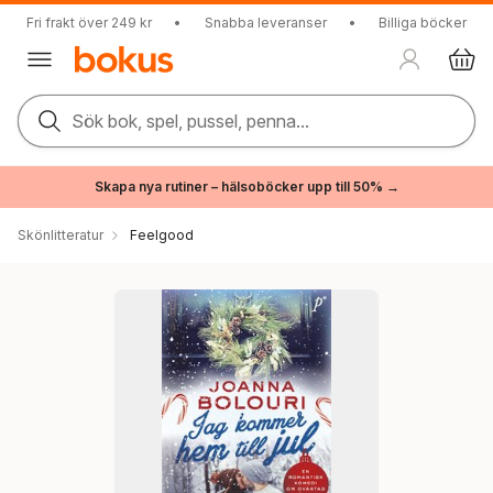
Fri frakt över 249 kr
•
Snabba leveranser
•
Billiga böcker
Sök bok, spel, pussel, penna...
Skapa nya rutiner – hälsoböcker upp till 50% →
Skönlitteratur
Feelgood