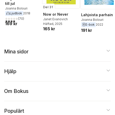
till jul
Del 31
Joanna Bolouri
Ljudbok
2018
Now or Never
Lahjoista parhain
(
70
)
Janet Evanovich
Joanna Bolouri
4,0
utav 5 stjärnor. Totalt antal röster:
169 kr
Häftad
, 2025
E-bok
2022
165 kr
191 kr
Mina sidor
Hjälp
Om Bokus
Populärt