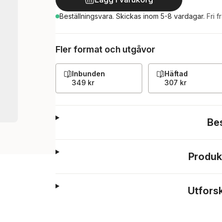
Beställningsvara.
Skickas
inom 5-8 vardagar
.
Fri f
Fler format och utgåvor
Inbunden
Häftad
349 kr
307 kr
Be
Produk
Utfors