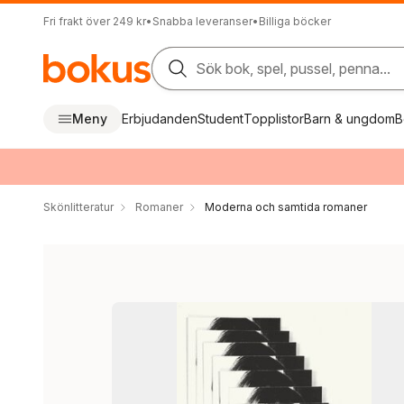
Fri frakt över 249 kr
•
Snabba leveranser
•
Billiga böcker
Sök bok, spel, pussel, penna...
Meny
Erbjudanden
Student
Topplistor
Barn & ungdom
B
Skönlitteratur
Romaner
Moderna och samtida romaner