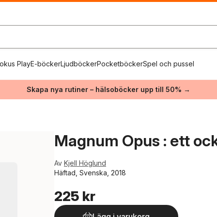
okus Play
E-böcker
Ljudböcker
Pocketböcker
Spel och pussel
Skapa nya rutiner – hälsoböcker upp till 50% →
Magnum Opus : ett ock
Av
Kjell Höglund
Häftad, Svenska, 2018
225 kr
Lägg i varukorg