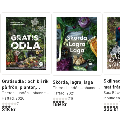
Skillnadens sk
Gratisodla : och bli rik
Skörda, lagra, laga
mat från träd
på frön, plantor,
Theres Lundén
,
Johannes
året om
Sara Bäckmo
blommor och
Theres Lundén
,
Johannes
Wätterbäck
Häftad
, 2021
Inbunden
, 2017
Wätterbäck
Häftad
, 2026
(
11
)
grönsaker
4,0
utav 5 stjärnor. Totalt antal röster:
(
93
)
(
1
)
169 kr
al röster:
4,7
utav 5 stjärnor
3,0
utav 5 stjärnor. Totalt antal röster:
225 kr
318 kr