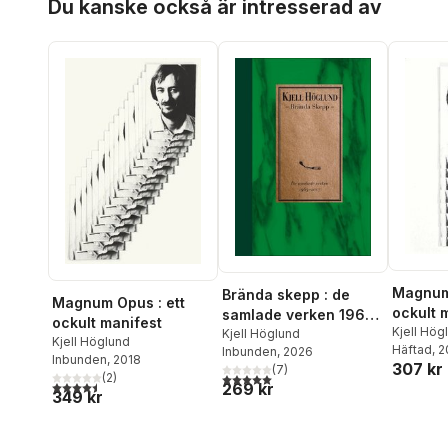
Du kanske också är intresserad av
Magnum 
Brända skepp : de
Magnum Opus : ett
ockult 
samlade verken 1965-
ockult manifest
Kjell Hög
2007
Kjell Höglund
Kjell Höglund
Häftad
, 
Inbunden
, 2026
Inbunden
, 2018
307 kr
(
7
)
5,0
utav 5 stjärnor. Totalt antal röster:
(
2
)
4,5
utav 5 stjärnor. Totalt antal röster:
269 kr
349 kr