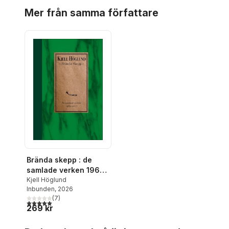
Hoppa över listan
Mer från samma författare
Brända skepp : de
samlade verken 1965-
2007
Kjell Höglund
Inbunden
, 2026
(
7
)
5,0
utav 5 stjärnor. Totalt antal röster:
269 kr
Hoppa över listan