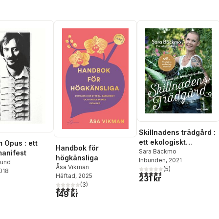
Skillnadens trädgård :
ett ekologiskt
Opus : ett
Handbok för
trädgårdsskafferi
Sara Bäckmo
manifest
högkänsliga
Inbunden
, 2021
lund
Åsa Vikman
(
5
)
2018
4,6
utav 5 stjärnor. Totalt ant
Häftad
, 2025
231 kr
(
3
)
4,3
utav 5 stjärnor. Totalt antal röster:
149 kr