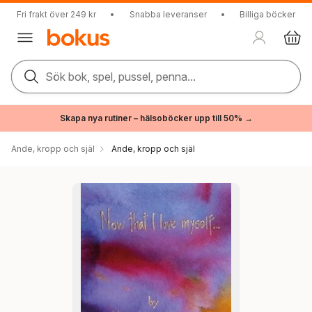
Fri frakt över 249 kr
•
Snabba leveranser
•
Billiga böcker
Sök bok, spel, pussel, penna...
Skapa nya rutiner – hälsoböcker upp till 50% →
Ande, kropp och själ
Ande, kropp och själ