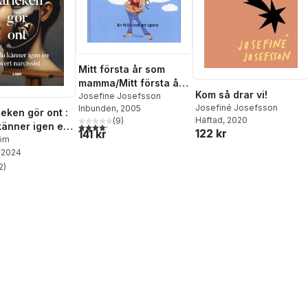
Mitt första år som
mamma/Mitt första år
Kom så drar vi!
som pappa
Josefine Josefsson
Josefiné Josefsson
Inbunden
, 2005
leken gör ont :
Häftad
, 2020
(
9
)
känner igen en
4,2
utav 5 stjärnor. Totalt antal röster:
122 kr
141 kr
narcissist
röm
2024
2
)
stjärnor. Totalt antal röster: