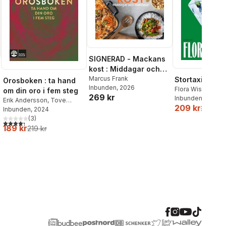
SIGNERAD - Mackans
kost : Middagar och
matlådor
Marcus Frank
Stortaxi
Orosboken : ta hand
Inbunden
, 2026
Flora Wiström
om din oro i fem steg
269 kr
Inbunden
, 2026
Erik Andersson
,
Tove
209 kr
259 kr
Wahlund
Inbunden
, 2024
(
3
)
4,3
utav 5 stjärnor. Totalt antal röster:
189 kr
219 kr