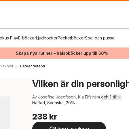
okus Play
E-böcker
Ljudböcker
Pocketböcker
Spel och pussel
Skapa nya rutiner – hälsoböcker upp till 50% →
h skolor
Beteendeteori
Vilken är din personli
Av
Josefine Josefsson
,
Kia Elfström
och 1 till
Häftad, Svenska, 2018
238 kr
Lägg i varukorg