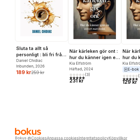
Sluta ta allt så
När kärleken gör ont :
När kär
personligt : bli fri från
hur du känner igen en
hur du 
grubbel och
Daniel Chidiac
covert narcissist
Kia Elfström
covert 
Kia Elfst
Inbunden
, 2026
känslokaos
Häftad
, 2024
E-bok
189 kr
259 kr
(
3
)
(
5,0
utav 5 stjärnor. Totalt antal röster:
5,0
utav 5 
231 kr
129 kr
Bokus
@
Cookies
Anpassa cookies
Integritetspolicy
Köpvillkor