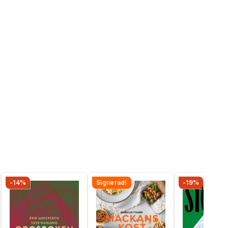
-14%
Signerad!
-19%