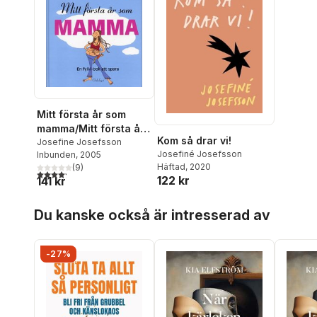
Mitt första år som
mamma/Mitt första år
Kom så drar vi!
som pappa
Josefine Josefsson
Josefiné Josefsson
Inbunden
, 2005
Häftad
, 2020
(
9
)
4,2
utav 5 stjärnor. Totalt antal röster:
122 kr
141 kr
Hoppa över listan
Du kanske också är intresserad av
-27%