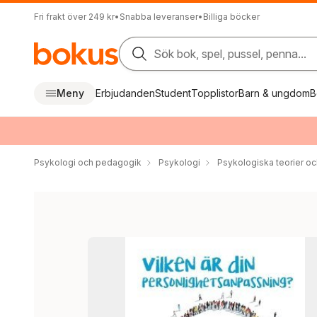
Fri frakt över 249 kr
•
Snabba leveranser
•
Billiga böcker
Sök bok, spel, pussel, penna...
Meny
Erbjudanden
Student
Topplistor
Barn & ungdom
B
Psykologi och pedagogik
Psykologi
Psykologiska teorier oc