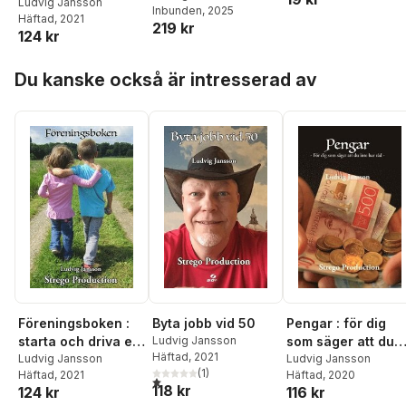
förening
Ludvig Jansson
Inbunden
, 2025
Häftad
, 2021
219 kr
124 kr
Hoppa över listan
Du kanske också är intresserad av
Föreningsboken :
Byta jobb vid 50
Pengar : för dig
starta och driva en
Ludvig Jansson
som säger att du
Häftad
, 2021
förening
Ludvig Jansson
inte har råd
Ludvig Jansson
(
1
)
Häftad
, 2021
Häftad
, 2020
1,0
utav 5 stjärnor. Totalt antal röster:
118 kr
124 kr
116 kr