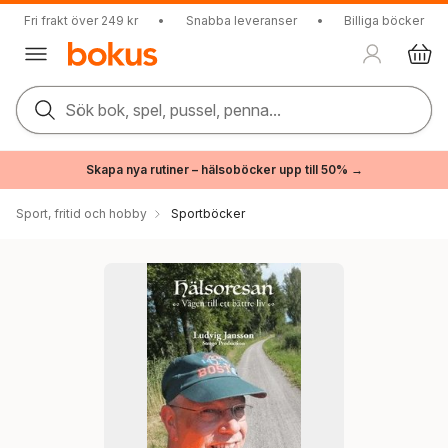
Fri frakt över 249 kr
•
Snabba leveranser
•
Billiga böcker
Sök bok, spel, pussel, penna...
Skapa nya rutiner – hälsoböcker upp till 50% →
Sport, fritid och hobby
Sportböcker