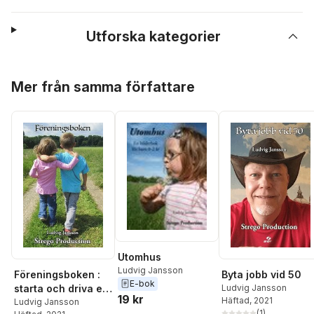
Utforska kategorier
Hoppa över listan
Mer från samma författare
Utomhus
Ludvig Jansson
Föreningsboken :
Byta jobb vid 50
E-bok
starta och driva en
Ludvig Jansson
19 kr
Häftad
, 2021
förening
Ludvig Jansson
(
1
)