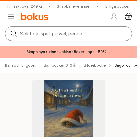
Fri frakt över 249 kr
•
Snabba leveranser
•
Billiga böcker
Sök bok, spel, pussel, penna...
Skapa nya rutiner – hälsoböcker upp till 50% →
Barn och ungdom
Barnböcker 3-6 år
Bilderböcker
Sagor och be