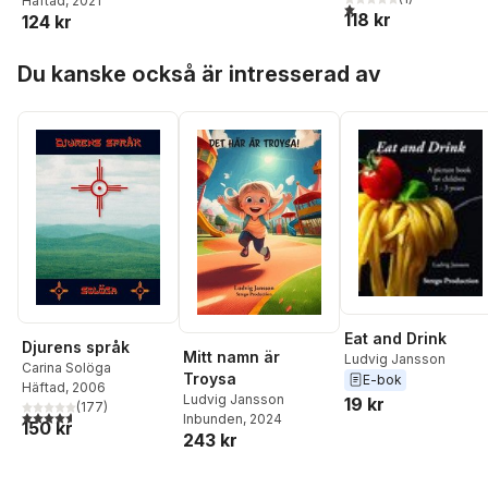
Häftad
, 2021
1,0
utav 5 stjärnor. Total
118 kr
124 kr
Hoppa över listan
Du kanske också är intresserad av
Eat and Drink
Djurens språk
Mitt namn är
Ludvig Jansson
Carina Solöga
Troysa
E-bok
Häftad
, 2006
Ludvig Jansson
19 kr
(
177
)
4,6
utav 5 stjärnor. Totalt antal röster:
Inbunden
, 2024
150 kr
243 kr