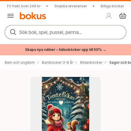
Fri frakt över 249 kr
•
Snabba leveranser
•
Billiga böcker
Sök bok, spel, pussel, penna...
Skapa nya rutiner – hälsoböcker upp till 50% →
Barn och ungdom
Barnböcker 3-6 år
Bilderböcker
Sagor och be