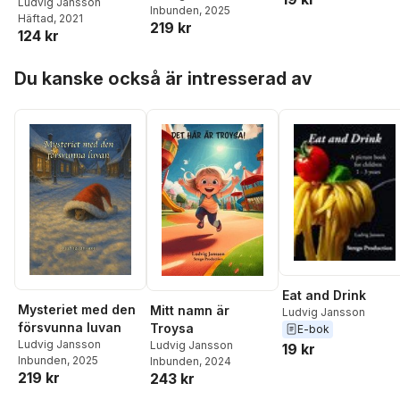
förening
Ludvig Jansson
Inbunden
, 2025
Häftad
, 2021
219 kr
124 kr
Hoppa över listan
Du kanske också är intresserad av
Eat and Drink
Mysteriet med den
Mitt namn är
Ludvig Jansson
försvunna luvan
Troysa
E-bok
Ludvig Jansson
Ludvig Jansson
19 kr
Inbunden
, 2025
Inbunden
, 2024
219 kr
243 kr