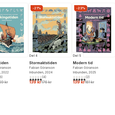
-21%
-23%
Del 4
Del 5
tiden
Stormaktstiden
Modern tid
öranson
Fabian Göranson
Fabian Göranson
, 2022
Inbunden
, 2024
Inbunden
, 2025
6
)
(
4
)
(
2
)
stjärnor. Totalt antal röster:
5,0
utav 5 stjärnor. Totalt antal röster:
5,0
utav 5 stjärnor. Totalt ant
139 kr
139 kr
69 kr
176 kr
181 kr