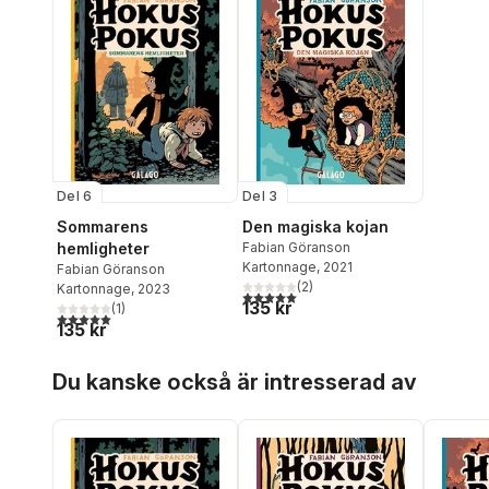
Del 6
Del 3
Sommarens
Den magiska kojan
hemligheter
Fabian Göranson
Kartonnage
, 2021
Fabian Göranson
(
2
)
Kartonnage
, 2023
5,0
utav 5 stjärnor. Totalt antal röster:
135 kr
(
1
)
5,0
utav 5 stjärnor. Totalt antal röster:
135 kr
Hoppa över listan
Du kanske också är intresserad av