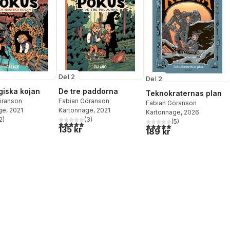
Del 2
Del 2
iska kojan
De tre paddorna
Teknokraternas plan
öranson
Fabian Göranson
Fabian Göranson
ge
, 2021
Kartonnage
, 2021
Kartonnage
, 2026
2
)
(
3
)
(
5
)
stjärnor. Totalt antal röster:
5,0
utav 5 stjärnor. Totalt antal röster:
5,0
utav 5 stjärnor. Totalt ant
135 kr
189 kr