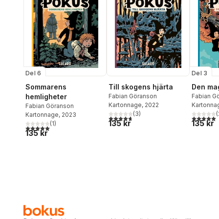
Del 6
Del 3
Sommarens
Till skogens hjärta
Den mag
hemligheter
Fabian Göranson
Fabian G
Kartonnage
, 2022
Kartonna
Fabian Göranson
(
3
)
(
Kartonnage
, 2023
4,7
utav 5 stjärnor. Totalt antal röster:
5,0
utav 5 
135 kr
135 kr
(
1
)
5,0
utav 5 stjärnor. Totalt antal röster:
135 kr