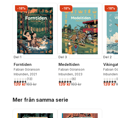
-18%
-18%
-18%
Del 1
Del 3
Del 2
Forntiden
Medeltiden
Vikinga
Fabian Göranson
Fabian Göranson
Fabian G
Inbunden
, 2021
Inbunden
, 2023
Inbunden
(
13
)
(
6
)
(
4,7
utav 5 stjärnor. Totalt antal röster:
5,0
utav 5 stjärnor. Totalt antal röster:
5,0
utav 5 
139 kr
139 kr
139 kr
169 kr
169 kr
1
Hoppa över listan
Mer från samma serie