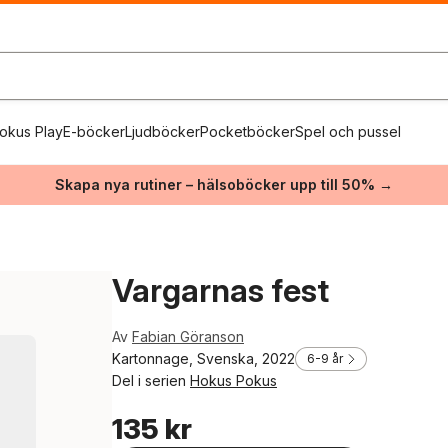
okus Play
E-böcker
Ljudböcker
Pocketböcker
Spel och pussel
Skapa nya rutiner – hälsoböcker upp till 50% →
Vargarnas fest
Av
Fabian Göranson
Kartonnage, Svenska, 2022
6-9 år
Del i serien
Hokus Pokus
135 kr