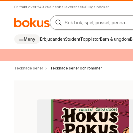
Fri frakt över 249 kr
•
Snabba leveranser
•
Billiga böcker
Sök bok, spel, pussel, penna...
Meny
Erbjudanden
Student
Topplistor
Barn & ungdom
B
Tecknade serier
Tecknade serier och romaner