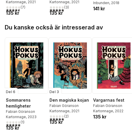
Kartonnage
, 2021
Kartonnage
, 2021
Berg
Inbunden
, 2018
(
7
)
(
3
)
141 kr
4,6
utav 5 stjärnor. Totalt antal röster:
5,0
utav 5 stjärnor. Totalt antal röster:
135 kr
135 kr
Hoppa över listan
Du kanske också är intresserad av
Del 6
Del 3
Sommarens
Den magiska kojan
Vargarnas fest
hemligheter
Fabian Göranson
Fabian Göranson
Kartonnage
, 2021
Kartonnage
, 2022
Fabian Göranson
135 kr
(
2
)
Kartonnage
, 2023
5,0
utav 5 stjärnor. Totalt antal röster:
135 kr
(
1
)
5,0
utav 5 stjärnor. Totalt antal röster:
135 kr