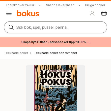
Fri frakt över 249 kr
•
Snabba leveranser
•
Billiga böcker
Sök bok, spel, pussel, penna...
Skapa nya rutiner – hälsoböcker upp till 50% →
Tecknade serier
Tecknade serier och romaner