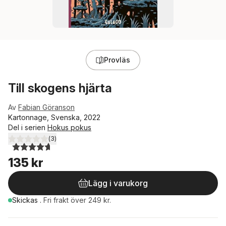
Provläs
Till skogens hjärta
Av
Fabian Göranson
Kartonnage, Svenska, 2022
Del i serien
Hokus pokus
(
3
)
4,7
utav 5 stjärnor. Totalt antal röster:
135 kr
Lägg i varukorg
Skickas
.
Fri frakt över 249 kr.