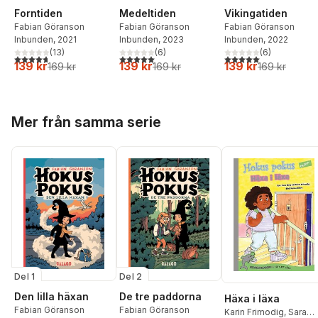
Forntiden
Medeltiden
Vikingatiden
Fabian Göranson
Fabian Göranson
Fabian Göranson
Inbunden
, 2021
Inbunden
, 2023
Inbunden
, 2022
(
13
)
(
6
)
(
6
)
4,7
utav 5 stjärnor. Totalt antal röster:
5,0
utav 5 stjärnor. Totalt antal röster:
5,0
utav 5 stjärnor. Tota
139 kr
139 kr
139 kr
169 kr
169 kr
169 kr
Hoppa över listan
Mer från samma serie
Del 1
Del 2
Den lilla häxan
De tre paddorna
Häxa i läxa
Fabian Göranson
Fabian Göranson
Karin Frimodig
,
Sara