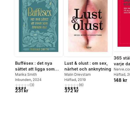
365 stäl
Buffésex : det nya
Lust & olust : om sex,
varje da
sättet att ligga som
närhet och anknytning
möjliga
Nerve.c
ändrar allt
Marika Smith
Häftad
, 
Malin Drevstam
sätt
148 kr
Inbunden
, 2024
Häftad
, 2019
(
3
)
(
6
)
3,7
utav 5 stjärnor. Totalt antal röster:
4,7
utav 5 stjärnor. Totalt antal röster:
231 kr
372 kr