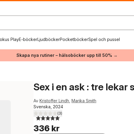
okus Play
E-böcker
Ljudböcker
Pocketböcker
Spel och pussel
Skapa nya rutiner – hälsoböcker upp till 50% →
Sex i en ask : tre lekar
Av
Kristoffer Lindh
,
Marika Smith
Svenska, 2024
(
3
)
5,0
utav 5 stjärnor. Totalt antal röster:
336 kr