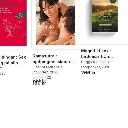
Magnifikt sex :
Kamasutra :
lärdomar från
lningar : Sex
njutningens sköna
extraordinära älskare
Peggy Kleinplatz
g på alla
Storpocket
, 2026
konst
Eleanor McKenzie
 och omöjliga
om
266 kr
Inbunden
, 2020
2025
(
2
)
4,5
utav 5 stjärnor. Totalt antal röster:
180 kr