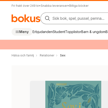
Fri frakt över 249 kr
•
Snabba leveranser
•
Billiga böcker
Sök bok, spel, pussel, penna...
Meny
Erbjudanden
Student
Topplistor
Barn & ungdom
B
Hälsa och familj
Relationer
Sex