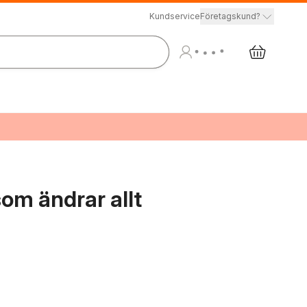
Kundservice
Företagskund?
 som ändrar allt