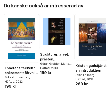
Hoppa över listan
Isacson
,
Marco Aldén
,
Du kanske också är intresserad av
Erik Eckerdal
Strukturer, arvet,
prästen,
avförtrollning :
Göran Greider
,
Marta
Kristen gudstjänst 
Enhetens tecken :
Axner
Häftad
,
Judith Fagrell
, 2013
,
texter ur tidskriften
en introduktion
169 kr
Emil Jörgensen
,
sakramentsförvaltn
Evangelium 2012-
Stina Fallberg
Caroline Johansson
,
ing och
Mikael Löwegren
,
2013
Sundmark
Häftad
, 2018
,
Stephan
Björn Vikström
,
Ola
Markus Hagberg
Häftad
, 2022
,
Ingrid
sakramentsfromhet
289 kr
Borgehammar
,
Sven-
Sigurdson
,
Pär Parbring
,
199 kr
Norén-Nilsson
,
Christer
i Svenska kyrkan
Erik Brodd
,
Ninna
Miriam Wredén
Pahlmblad
,
Mikael
Edgardh
,
Anders
Klefbeck
,
Helena
Isacson
,
Marco Aldén
,
Ekenberg
,
Sune
Wangfelt Ström
,
Mikael
Erik Eckerdal
Fahlgren
,
Joel Halldor
Löwegren
,
Jan
Britt-Inger Johansson
,
Eckerdal
,
Jonas