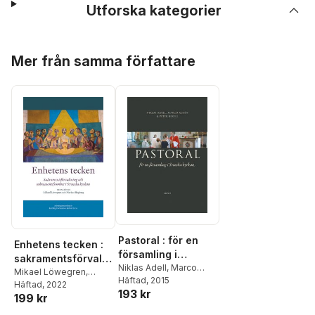
Utforska kategorier
Hoppa över listan
Mer från samma författare
Pastoral : för en
Enhetens tecken :
församling i
sakramentsförvaltn
Svenska kyrkan
Niklas Adell
,
Marco
ing och
Mikael Löwegren
,
Aldén
Häftad
,
Peter Bexell
, 2015
Markus Hagberg
Häftad
, 2022
,
Ingrid
sakramentsfromhet
193 kr
199 kr
Norén-Nilsson
,
Christer
i Svenska kyrkan
Pahlmblad
,
Mikael