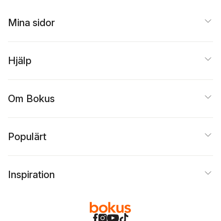
Mattias Lundberg
,
Lundblad
,
Anna
Mikael Löwegren
,
Menzies
,
Mattias
Mina sidor
Mikael Sundkvist
Lundberg
,
Josefin
Holmström
,
Niklas
Hellgren
,
Sofia Sjö
,
Eva
Fjellander
,
Gunvor
Hjälp
Vennberg
,
Björn
Malmehed
,
Anna Karin
Hammar
,
K. G. Hammar
,
Staffan Fredén
,
Kerstin
Om Bokus
Norborg
,
Andreas
Ottossoon
,
Josef
Bengtsson
,
Madeleine
Dahl
Populärt
Inspiration