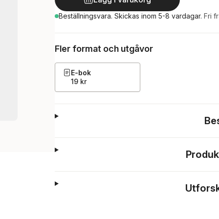
Beställningsvara.
Skickas
inom 5-8 vardagar
.
Fri f
Fler format och utgåvor
E-bok
19 kr
Be
Produk
Utfors