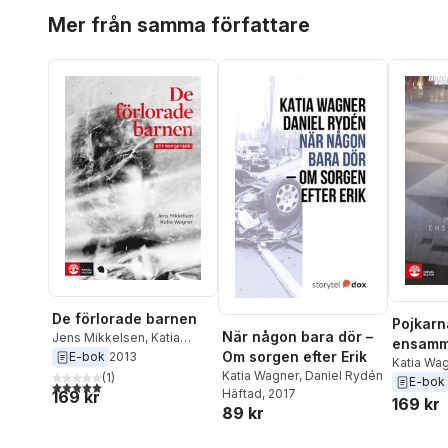
Hoppa över listan
Mer från samma författare
De förlorade barnen
Pojkarn
När någon bara dör –
Jens Mikkelsen
,
Katia
ensamm
Wagner
Om sorgen efter Erik
E-bok
2013
Katia Wa
Katia Wagner
,
Daniel Rydén
(
1
)
E-bok
5,0
utav 5 stjärnor. Totalt antal röster:
Häftad
, 2017
169 kr
169 kr
89 kr