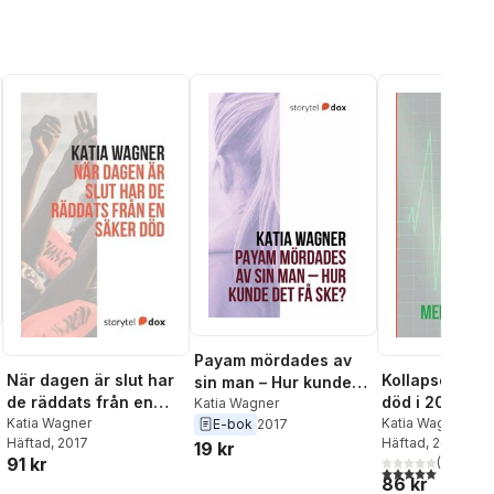
Payam mördades av
När dagen är slut har
Kollapsen : ha
sin man – Hur kunde
de räddats från en
död i 20 minu
det få ske?
Katia Wagner
säker död
Katia Wagner
kom tillbaka
Katia Wagner
E-bok
2017
Häftad
, 2017
Häftad
, 2017
19 kr
91 kr
(
1
)
5,0
utav 5 stjärnor.
86 kr