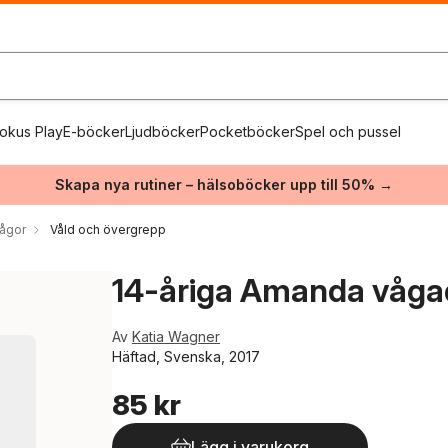
okus Play
E-böcker
Ljudböcker
Pocketböcker
Spel och pussel
Skapa nya rutiner – hälsoböcker upp till 50% →
rågor
Våld och övergrepp
14-åriga Amanda vågad
Av
Katia Wagner
Häftad, Svenska, 2017
85 kr
Lägg i varukorg