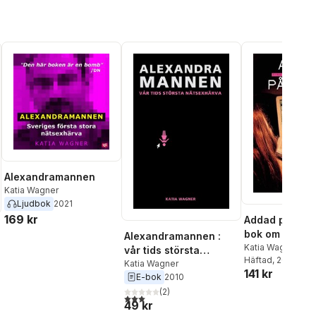
Alexandramannen
Katia Wagner
Ljudbok
2021
169 kr
Addad på nätet
bok om sexträ
Alexandramannen :
Alexandrama
Katia Wagner
vår tids största
Häftad
, 2012
nätsexhärva
Katia Wagner
141 kr
E-bok
2010
(
2
)
3,0
utav 5 stjärnor. Totalt antal röster:
49 kr