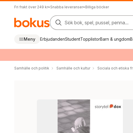
Fri frakt över 249 kr
•
Snabba leveranser
•
Billiga böcker
Sök bok, spel, pussel, penna...
Meny
Erbjudanden
Student
Topplistor
Barn & ungdom
B
Samhälle och politik
Samhälle och kultur
Sociala och etiska f