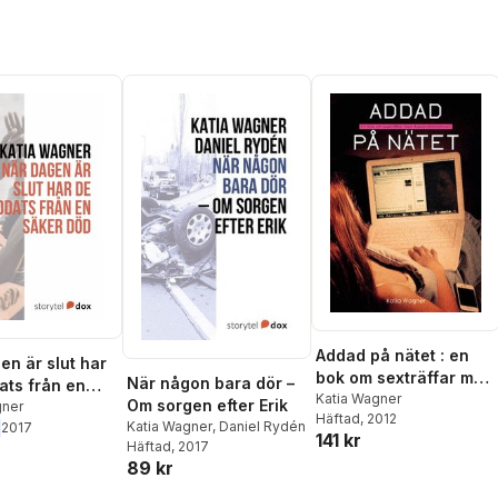
Addad på nätet : en
en är slut har
bok om sexträffar med
När någon bara dör –
ats från en
Alexandramannen
Katia Wagner
Om sorgen efter Erik
öd
gner
Häftad
, 2012
Katia Wagner
,
Daniel Rydén
2017
141 kr
Häftad
, 2017
89 kr