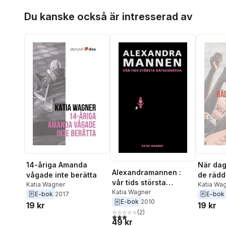
Hoppa över listan
Du kanske också är intresserad av
14-åriga Amanda
När dag
Alexandramannen :
vågade inte berätta
de rädd
vår tids största
Katia Wagner
säker d
Katia Wa
nätsexhärva
Katia Wagner
E-bok
2017
E-bok
E-bok
2010
19 kr
19 kr
(
2
)
3,0
utav 5 stjärnor. Totalt antal röster:
49 kr