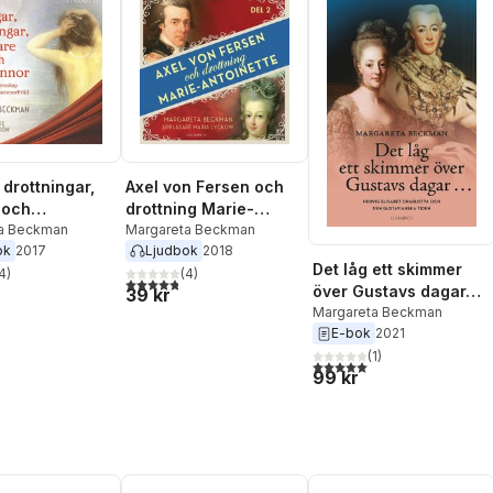
 drottningar,
Axel von Fersen och
 och
drottning Marie-
nor - Del 2,
a Beckman
Antoinette - Del 2
Margareta Beckman
ok
2017
Ljudbok
2018
ke
Det låg ett skimmer
4
)
(
4
)
stjärnor. Totalt antal röster:
4,8
utav 5 stjärnor. Totalt antal röster:
över Gustavs dagar…
39 kr
Margareta Beckman
E-bok
2021
(
1
)
5,0
utav 5 stjärnor. Totalt ant
99 kr