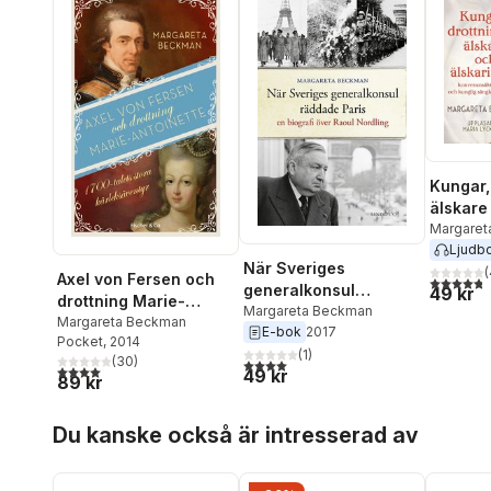
Kungar,
älskare
älskarin
Margaret
Ljudb
Frankri
När Sveriges
(
Axel von Fersen och
4,8
utav 5 
generalkonsul
49 kr
drottning Marie-
räddade Paris : en
Margareta Beckman
Antoinette
Margareta Beckman
E-bok
2017
biografi över Raoul
Pocket
, 2014
Nordling
(
1
)
(
30
)
4,0
utav 5 stjärnor. Totalt antal röster:
4,0
utav 5 stjärnor. Totalt antal röster:
49 kr
89 kr
Hoppa över listan
Du kanske också är intresserad av