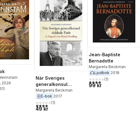
Jean-Baptiste
Bernadotte
Margareta Beckman
ok
Ljudbok
2018
 Wennstam
När Sveriges
(
1
)
4,0
utav 5 stjärnor. Totalt ant
, 2026
generalkonsul
99 kr
61
)
räddade Paris : en
Margareta Beckman
stjärnor. Totalt antal röster:
E-bok
2017
biografi över Raoul
Nordling
(
1
)
4,0
utav 5 stjärnor. Totalt antal röster:
49 kr