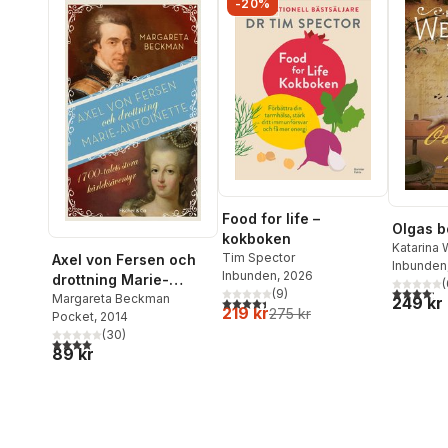
-20%
Food for life –
Olgas b
kokboken
Katarina
Tim Spector
Axel von Fersen och
Inbunden
Inbunden
, 2026
drottning Marie-
(
4,2
utav 5 
(
9
)
Antoinette
Margareta Beckman
249 kr
4,4
utav 5 stjärnor. Totalt antal röster:
219 kr
275 kr
Pocket
, 2014
(
30
)
4,0
utav 5 stjärnor. Totalt antal röster:
89 kr