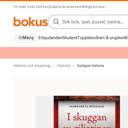
Fri frakt över 249 kr
•
Snabba leveranser
•
Billiga böcker
Sök bok, spel, pussel, penna...
Meny
Erbjudanden
Student
Topplistor
Barn & ungdom
B
Historia och arkeologi
Historia
Europas historia