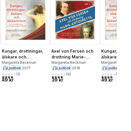
Kungar, drottningar,
Axel von Fersen och
Kungar, drottn
älskare och
drottning Marie-
älskare och
älskarinnor - Del 5,
Margareta Beckman
Antoinette - Del 1
Margareta Beckman
älskarinnor - 
Margareta Beck
Ljudbok
2017
Ljudbok
2018
Ljudbok
2017
Ryssland
Danmark
(
1
)
(
9
)
(
2
)
al röster:
4,0
utav 5 stjärnor. Totalt antal röster:
4,0
utav 5 stjärnor. Totalt antal röster:
4,0
utav 5 stjärnor
49 kr
39 kr
49 kr