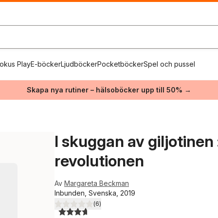
okus Play
E-böcker
Ljudböcker
Pocketböcker
Spel och pussel
Skapa nya rutiner – hälsoböcker upp till 50% →
I skuggan av giljotinen
revolutionen
Av
Margareta Beckman
Inbunden, Svenska, 2019
(
6
)
3,7
utav 5 stjärnor. Totalt antal röster: