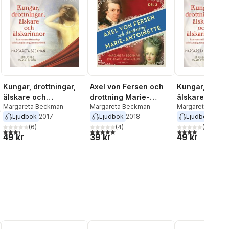
Kungar, drottningar,
Axel von Fersen och
Kungar, drottn
älskare och
drottning Marie-
älskare och
älskarinnor - Del 1,
Margareta Beckman
Antoinette - Del 3
Margareta Beckman
älskarinnor - D
Margareta Beck
Ljudbok
2017
Ljudbok
2018
Ljudbok
2017
Sverige
England
(
6
)
(
4
)
(
1
)
3,3
utav 5 stjärnor. Totalt antal röster:
5,0
utav 5 stjärnor. Totalt antal röster:
4,0
utav 5 stjärnor
49 kr
39 kr
49 kr
al röster: