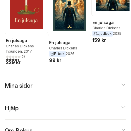
En julsaga
Charles Dickens
Ljudbok
2025
159 kr
En julsaga
En julsaga
Charles Dickens
Charles Dickens
Inbunden
, 2017
E-bok
2026
(
2
)
4,5
utav 5 stjärnor. Totalt antal röster:
99 kr
229 kr
Mina sidor
Hjälp
Om Bokus