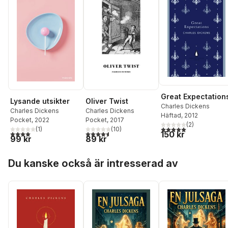
Great Expectation
Lysande utsikter
Oliver Twist
Charles Dickens
Charles Dickens
Charles Dickens
Häftad
, 2012
Pocket
, 2022
Pocket
, 2017
(
2
)
5,0
utav 5 stjärnor. Tota
(
1
)
(
10
)
4,0
utav 5 stjärnor. Totalt antal röster:
4,6
utav 5 stjärnor. Totalt antal röster:
150 kr
99 kr
89 kr
Hoppa över listan
Du kanske också är intresserad av