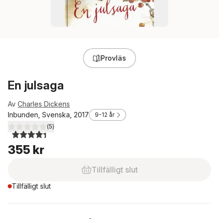
Provläs
En julsaga
Av
Charles Dickens
Inbunden, Svenska, 2017
9-12 år
(
5
)
4,4
utav 5 stjärnor. Totalt antal röster:
355 kr
Tillfälligt slut
Tillfälligt slut