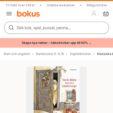
Fri frakt över 249 kr
•
Snabba leveranser
•
Billiga böcker
Sök bok, spel, pussel, penna...
Skapa nya rutiner – hälsoböcker upp till 50% →
Barn och ungdom
Barnböcker 9-12 år
Kapitelböcker
Klassiska