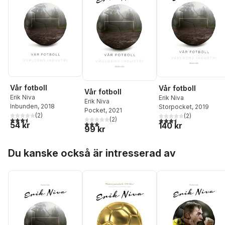
Vår fotboll
Vår fotboll
Vår fotboll
Erik Niva
Erik Niva
Erik Niva
Inbunden
, 2018
Storpocket
, 2019
Pocket
, 2021
(
2
)
(
2
)
3,5
utav 5 stjärnor. Totalt antal röster:
(
2
)
3,5
utav 5 stjärnor. Tota
3,0
utav 5 stjärnor. Totalt antal röster:
54 kr
140 kr
99 kr
Hoppa över listan
Du kanske också är intresserad av