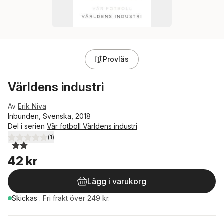
Provläs
Världens industri
Av
Erik Niva
Inbunden, Svenska, 2018
Del i serien
Vår fotboll Världens industri
(
1
)
2,0
utav 5 stjärnor. Totalt antal röster:
42 kr
Lägg i varukorg
Skickas
.
Fri frakt över 249 kr.