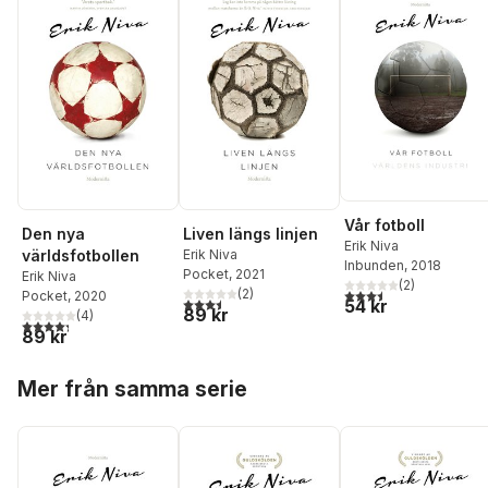
Vår fotboll
Den nya
Liven längs linjen
Erik Niva
världsfotbollen
Erik Niva
Inbunden
, 2018
Pocket
, 2021
Erik Niva
(
2
)
3,5
utav 5 stjärnor. Tota
(
2
)
Pocket
, 2020
3,5
utav 5 stjärnor. Totalt antal röster:
54 kr
89 kr
(
4
)
4,3
utav 5 stjärnor. Totalt antal röster:
89 kr
Hoppa över listan
Mer från samma serie