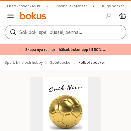
Fri frakt över 249 kr
•
Snabba leveranser
•
Billiga böcker
Sök bok, spel, pussel, penna...
Skapa nya rutiner – hälsoböcker upp till 50% →
Sport, fritid och hobby
Sportböcker
Fotbollsböcker