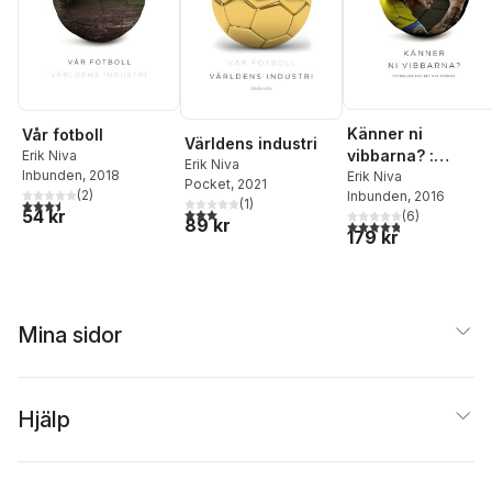
Känner ni
Vår fotboll
Världens industri
vibbarna? :
Erik Niva
Erik Niva
Inbunden
, 2018
fotbollen och det
Erik Niva
Pocket
, 2021
(
2
)
Inbunden
, 2016
nya Sverige
3,5
utav 5 stjärnor. Totalt antal röster:
(
1
)
3,0
utav 5 stjärnor. Totalt antal röster:
54 kr
(
6
)
89 kr
4,8
utav 5 stjärnor. Tota
179 kr
Mina sidor
Hjälp