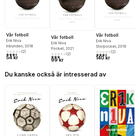
Vår fotboll
Vår fotboll
Vår fotboll
Erik Niva
Erik Niva
Erik Niva
Inbunden
, 2018
Storpocket
, 2019
Pocket
, 2021
(
2
)
(
2
)
3,5
utav 5 stjärnor. Totalt antal röster:
(
2
)
3,5
utav 5 stjärnor. Tota
3,0
utav 5 stjärnor. Totalt antal röster:
54 kr
140 kr
99 kr
Hoppa över listan
Du kanske också är intresserad av