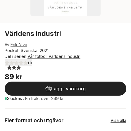
Världens industri
Av
Erik Niva
Pocket, Svenska, 2021
Del i serien
Vår fotboll Världens industri
(
1
)
3,0
utav 5 stjärnor. Totalt antal röster:
89 kr
Lägg i varukorg
Skickas
.
Fri frakt över 249 kr.
Fler format och utgåvor
Visa alla