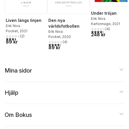
Under tröjan
Erik Niva
Liven längs linjen
Den nya
Kartonnage
, 2021
Erik Niva
världsfotbollen
(
4
)
Pocket
, 2021
4,3
utav 5 stjärnor. Tota
Erik Niva
248 kr
(
2
)
Pocket
, 2020
3,5
utav 5 stjärnor. Totalt antal röster:
89 kr
(
4
)
4,3
utav 5 stjärnor. Totalt antal röster:
89 kr
Mina sidor
Hjälp
Om Bokus