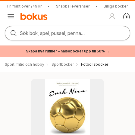
Fri frakt över 249 kr
•
Snabba leveranser
•
Billiga böcker
Sök bok, spel, pussel, penna...
Skapa nya rutiner – hälsoböcker upp till 50% →
Sport, fritid och hobby
Sportböcker
Fotbollsböcker