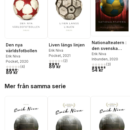
Nationalteatern :
Den nya
Liven längs linjen
den svenska
världsfotbollen
Erik Niva
fotbollens
Erik Niva
Pocket
, 2021
Erik Niva
Inbunden
, 2020
huvudrollsinnehav
(
2
)
Pocket
, 2020
3,5
utav 5 stjärnor. Totalt antal röster:
(
3
)
are och bifigurer
89 kr
4,7
utav 5 stjärnor. Tota
(
4
)
4,3
utav 5 stjärnor. Totalt antal röster:
54 kr
89 kr
Hoppa över listan
Mer från samma serie