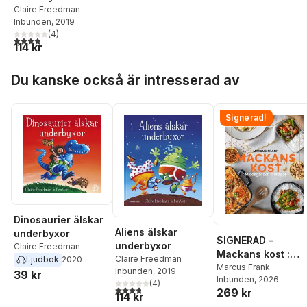
Claire Freedman
Inbunden
, 2019
(
4
)
3,8
utav 5 stjärnor. Totalt antal röster:
114 kr
Hoppa över listan
Du kanske också är intresserad av
Signerad!
Dinosaurier älskar
Aliens älskar
underbyxor
SIGNERAD -
underbyxor
Claire Freedman
Mackans kost :
Claire Freedman
Ljudbok
2020
Middagar och
Marcus Frank
Inbunden
, 2019
39 kr
Inbunden
, 2026
matlådor
(
4
)
3,8
utav 5 stjärnor. Totalt antal röster:
269 kr
114 kr