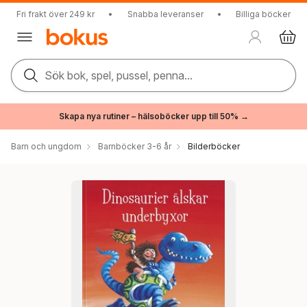
Fri frakt över 249 kr
•
Snabba leveranser
•
Billiga böcker
Sök bok, spel, pussel, penna...
Skapa nya rutiner – hälsoböcker upp till 50% →
Barn och ungdom
Barnböcker 3-6 år
Bilderböcker