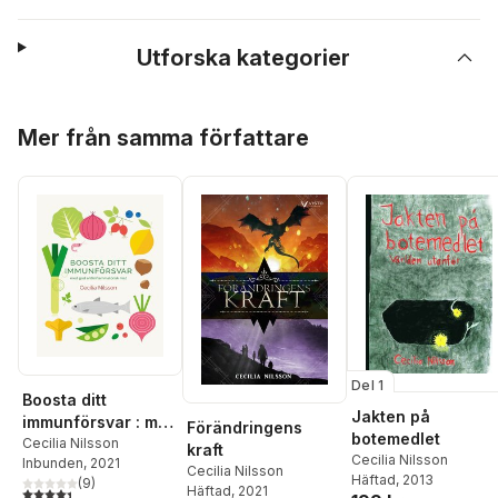
Utforska kategorier
Hoppa över listan
Mer från samma författare
Del 1
Boosta ditt
Jakten på
immunförsvar : med
Förändringens
botemedlet
god
Cecilia Nilsson
kraft
Cecilia Nilsson
Inbunden
, 2021
antiinflammatorisk
Cecilia Nilsson
Häftad
, 2013
(
9
)
mat
Häftad
, 2021
4,4
utav 5 stjärnor. Totalt antal röster: