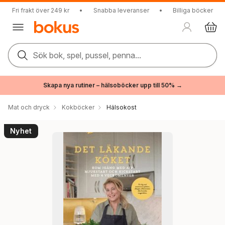
Fri frakt över 249 kr
•
Snabba leveranser
•
Billiga böcker
Sök bok, spel, pussel, penna...
Skapa nya rutiner – hälsoböcker upp till 50% →
Mat och dryck
Kokböcker
Hälsokost
Nyhet