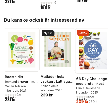
199 kr
231 kr
(
2
)
4,5
utav 5 stjärnor. Totalt antal röster:
199 kr
Hoppa över listan
Du kanske också är intresserad av
Nyhet
-19%
Matlådor hela
Boosta ditt
66 Day Challenge
veckan : Lättlagade
immunförsvar : med
med proteinkost
recept för en
Zeinab Amin
god
Cecilia Nilsson
Ulrika Davidsson
Inbunden
, 2026
Inbunden
, 2021
enklare vardag
antiinflammatorisk
Inbunden
, 2025
239 kr
(
9
)
mat
4,4
utav 5 stjärnor. Totalt antal röster:
(
29
)
4,3
utav 5 stjärnor. Tota
231 kr
209 kr
259 kr