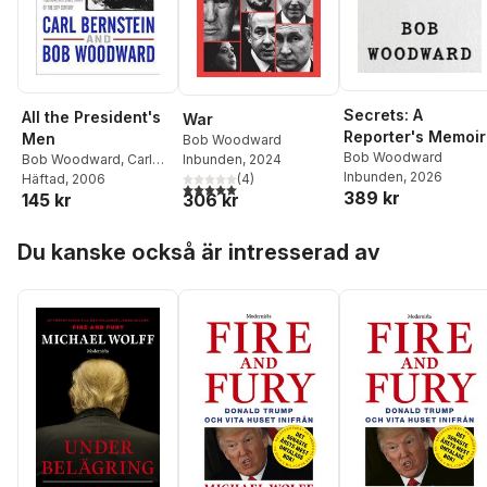
Secrets: A
All the President's
War
Reporter's Memoir
Men
Bob Woodward
Bob Woodward
Inbunden
, 2024
Bob Woodward
,
Carl
Inbunden
, 2026
(
4
)
Bernstein
Häftad
, 2006
5,0
utav 5 stjärnor. Totalt antal röster:
389 kr
306 kr
145 kr
Hoppa över listan
Du kanske också är intresserad av