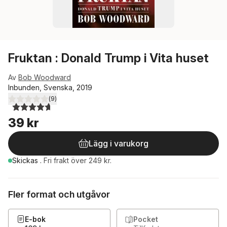
Fruktan : Donald Trump i Vita huset
Av
Bob Woodward
Inbunden, Svenska, 2019
(
9
)
4,7
utav 5 stjärnor. Totalt antal röster:
39 kr
Lägg i varukorg
Skickas
.
Fri frakt över 249 kr.
Fler format och utgåvor
E-bok
Pocket