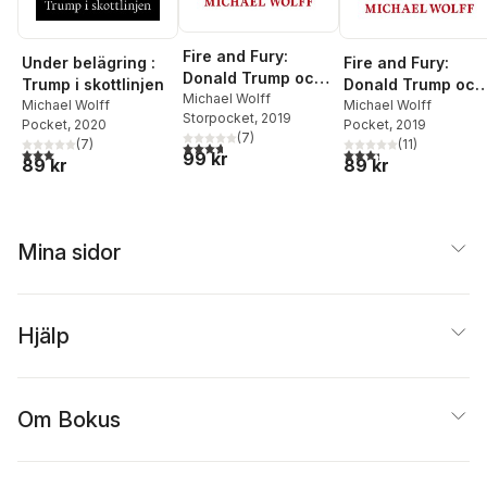
Fire and Fury:
Under belägring :
Fire and Fury:
Donald Trump och
Trump i skottlinjen
Donald Trump och
Vita huset inifrån
Michael Wolff
Michael Wolff
Vita huset inifrån
Michael Wolff
Storpocket
, 2019
Pocket
, 2020
Pocket
, 2019
(
7
)
(
7
)
(
11
)
3,7
utav 5 stjärnor. Totalt antal röster:
3,0
utav 5 stjärnor. Totalt antal röster:
3,3
utav 5 stjärnor. Tota
99 kr
89 kr
89 kr
Mina sidor
Hjälp
Om Bokus