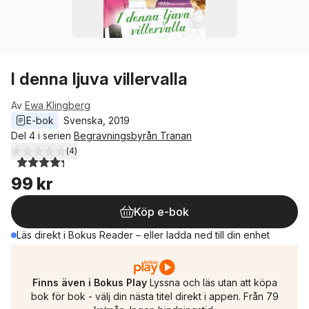
I denna ljuva villervalla
Av
Ewa Klingberg
E-bok
Svenska
, 
2019
Del 4 i serien
Begravningsbyrån Tranan
(
4
)
4,3
utav 5 stjärnor. Totalt antal röster:
99 kr
Köp e-bok
Läs direkt i Bokus Reader – eller ladda ned till din enhet
Finns även i Bokus Play
Lyssna och läs utan att köpa
bok för bok - välj din nästa titel direkt i appen. Från 79