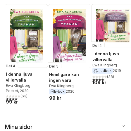
Del 4
I denna ljuva
villervalla
Ewa Klingberg
Del 4
Del 5
Ljudbok
2019
I denna ljuva
Hemligare kan
(
38
)
4,1
utav 5 stjärnor. Total
villervalla
ingen vara
109 kr
Ewa Klingberg
Ewa Klingberg
Pocket
, 2020
E-bok
2020
(
63
)
99 kr
4,2
utav 5 stjärnor. Totalt antal röster:
99 kr
Mina sidor