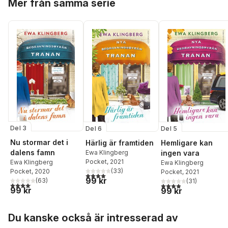
Mer från samma serie
Del 3
Del 5
Del 6
Nu stormar det i
Hemligare kan
Härlig är framtiden
dalens famn
ingen vara
Ewa Klingberg
Pocket
, 2021
Ewa Klingberg
Ewa Klingberg
(
33
)
Pocket
, 2020
Pocket
, 2021
4,0
utav 5 stjärnor. Totalt antal röster:
99 kr
(
63
)
(
31
)
4,1
utav 5 stjärnor. Totalt antal röster:
3,9
utav 5 stjärnor. Tota
99 kr
99 kr
Hoppa över listan
Du kanske också är intresserad av