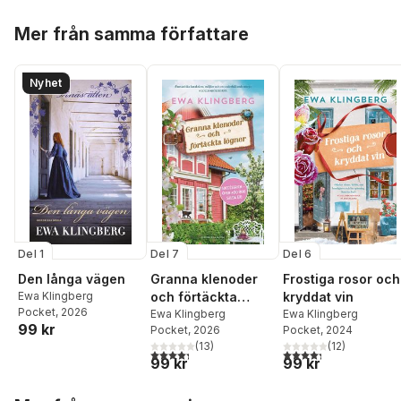
Hoppa över listan
Mer från samma författare
Nyhet
Del 1
Del 7
Del 6
Den långa vägen
Granna klenoder
Frostiga rosor och
Ewa Klingberg
och förtäckta
kryddat vin
Pocket
, 2026
lögner
Ewa Klingberg
Ewa Klingberg
99 kr
Pocket
, 2026
Pocket
, 2024
(
13
)
(
12
)
4,3
utav 5 stjärnor. Totalt antal röster:
4,3
utav 5 stjärnor. Tota
99 kr
99 kr
Hoppa över listan