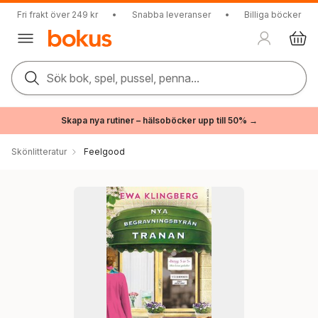
Fri frakt över 249 kr
•
Snabba leveranser
•
Billiga böcker
Sök bok, spel, pussel, penna...
Skapa nya rutiner – hälsoböcker upp till 50% →
Skönlitteratur
Feelgood