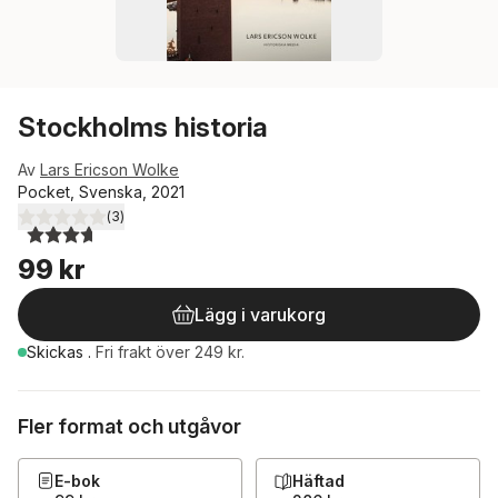
Stockholms historia
Av
Lars Ericson Wolke
Pocket, Svenska, 2021
(
3
)
3,7
utav 5 stjärnor. Totalt antal röster:
99 kr
Lägg i varukorg
Skickas
.
Fri frakt över 249 kr.
Fler format och utgåvor
E-bok
Häftad