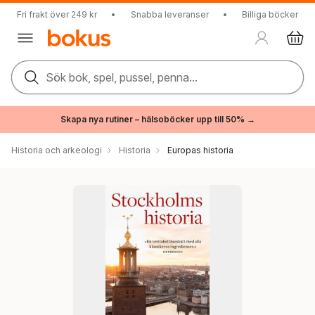
Fri frakt över 249 kr
•
Snabba leveranser
•
Billiga böcker
Sök bok, spel, pussel, penna...
Skapa nya rutiner – hälsoböcker upp till 50% →
Historia och arkeologi
Historia
Europas historia