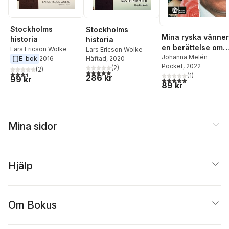
Stockholms
Stockholms
Mina ryska vänner
historia
historia
en berättelse om
Lars Ericson Wolke
Lars Ericson Wolke
Putins Ryssland
Johanna Melén
E-bok
2016
Häftad
, 2020
Pocket
, 2022
(
2
)
(
2
)
5,0
utav 5 stjärnor. Totalt antal röster:
3,5
utav 5 stjärnor. Totalt antal röster:
(
1
)
286 kr
99 kr
5,0
utav 5 stjärnor. Tota
89 kr
Mina sidor
Hjälp
Om Bokus