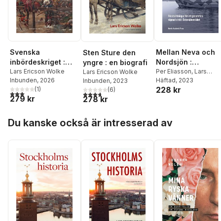
Svenska
Mellan Neva och
Sten Sture den
inbördeskriget :
Nordsjön :
yngre : en biografi
kampen om makten
Lars Ericson Wolke
förutsättningar fö
Per Eliasson
,
Lars
Lars Ericson Wolke
Inbunden
, 2026
Ericson Wolke
Häftad
, 2023
Inbunden
, 2023
1598-99
att genomföra
228 kr
(
1
)
(
6
)
väpnad strid i
3,0
utav 5 stjärnor. Totalt antal röster:
3,7
utav 5 stjärnor. Totalt antal röster:
279 kr
278 kr
Östersjöområdet
Hoppa över listan
Du kanske också är intresserad av