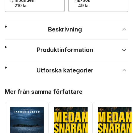
Inbunden
E-bok
210 kr
49 kr
Beskrivning
Produktinformation
Utforska kategorier
Hoppa över listan
Mer från samma författare