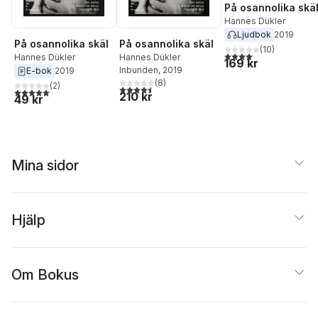
På osannolika skä
Hannes Dükler
Ljudbok
2019
På osannolika skäl
På osannolika skäl
(
10
)
4,1
utav 5 stjärnor. Total
Hannes Dükler
Hannes Dükler
169 kr
Inbunden
, 2019
E-bok
2019
(
8
)
(
2
)
4,5
utav 5 stjärnor. Totalt antal röster:
5,0
utav 5 stjärnor. Totalt antal röster:
210 kr
49 kr
Mina sidor
Hjälp
Om Bokus