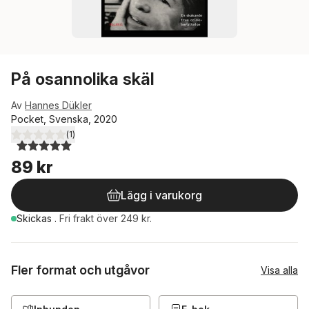
På osannolika skäl
Av
Hannes Dükler
Pocket, Svenska, 2020
(
1
)
5,0
utav 5 stjärnor. Totalt antal röster:
89 kr
Lägg i varukorg
Skickas
.
Fri frakt över 249 kr.
Fler format och utgåvor
Visa alla