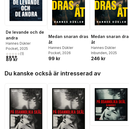
De levande och de
Medan snaran dras
Medan snaran dra
andra
åt
åt
Hannes Dükler
Hannes Dükler
Hannes Dükler
Pocket
, 2025
Pocket
, 2026
Inbunden
, 2025
(
1
)
4,0
utav 5 stjärnor. Totalt antal röster:
99 kr
246 kr
89 kr
Hoppa över listan
Du kanske också är intresserad av