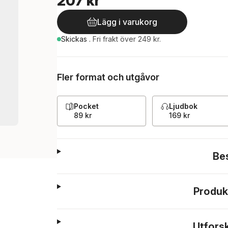
207 kr
Lägg i varukorg
Skickas
.
Fri frakt över 249 kr.
Fler format och utgåvor
Pocket
Ljudbok
89 kr
169 kr
Be
Produk
Utfors