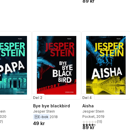
89 kr
Del 2
Del 4
Bye bye blackbird
Aisha
tein
Jesper Stein
Jesper Stein
2020
Pocket
, 2019
E-bok
2018
7
)
(
11
)
49 kr
stjärnor. Totalt antal röster:
4,4
utav 5 stjärnor. Totalt ant
89 kr