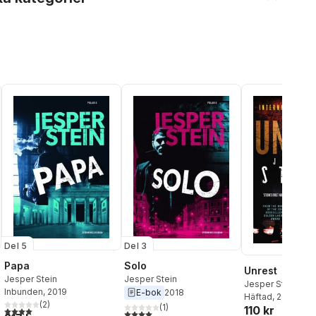
Del 5
Del 3
Papa
Solo
Unrest
Jesper Stein
Jesper Stein
Jesper Stein
Inbunden
, 2019
E-bok
2018
Häftad
, 2018
(
2
)
(
1
)
110 kr
al röster:
4,0
utav 5 stjärnor. Totalt antal röster:
4,0
utav 5 stjärnor. Totalt antal röster: