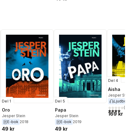
Del 4
Aisha
Jesper Stein
Del 1
Del 5
Ljudbok
2019
(
5
)
Oro
Papa
4,0
utav 5 stjärnor
169 kr
Jesper Stein
Jesper Stein
E-bok
2018
E-bok
2019
49 kr
49 kr
al röster: