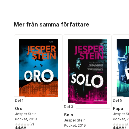
Hoppa över listan
Mer från samma författare
Del 1
Del 5
Del 3
Oro
Papa
Jesper Stein
Jesper S
Solo
Pocket
, 2018
Pocket
, 
Jesper Stein
(
7
)
(
Pocket
, 2019
3,9
utav 5 stjärnor. Totalt antal röster:
4,4
utav 5 