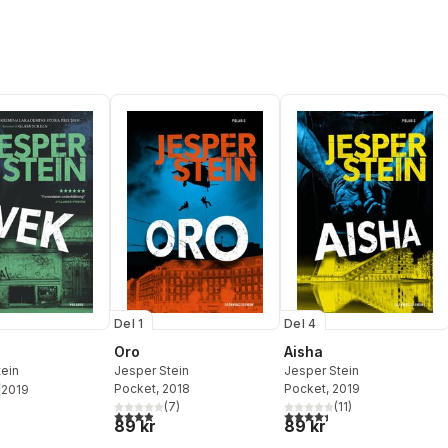
Del 1
Del 4
Oro
Aisha
tein
Jesper Stein
Jesper Stein
Pocket
, 2018
Pocket
, 2019
2019
(
7
)
(
11
)
3,9
utav 5 stjärnor. Totalt antal röster:
4,4
utav 5 stjärnor. Totalt ant
89 kr
89 kr