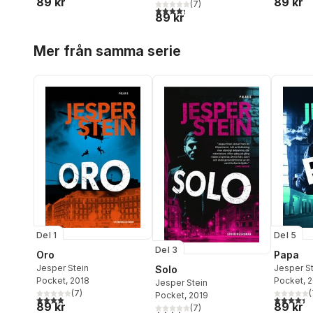
89 kr
89 kr
(
7
)
4,3
utav 5 stjärnor. Totalt antal röster:
89 kr
Hoppa över listan
Mer från samma serie
Del 1
Del 5
Del 3
Oro
Papa
Jesper Stein
Jesper S
Solo
Pocket
, 2018
Pocket
, 
Jesper Stein
(
7
)
(
Pocket
, 2019
3,9
utav 5 stjärnor. Totalt antal röster:
4,4
utav 5 
89 kr
89 kr
(
7
)