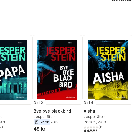
Del 2
Del 4
Bye bye blackbird
Aisha
tein
Jesper Stein
Jesper Stein
2020
Pocket
, 2019
E-bok
2018
7
)
(
11
)
49 kr
stjärnor. Totalt antal röster:
4,4
utav 5 stjärnor. Totalt ant