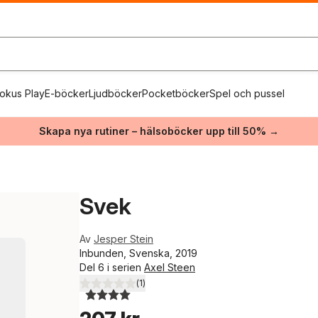
okus Play
E-böcker
Ljudböcker
Pocketböcker
Spel och pussel
Skapa nya rutiner – hälsoböcker upp till 50% →
Svek
Av
Jesper Stein
Inbunden, Svenska, 2019
Del 6 i serien
Axel Steen
(
1
)
4,0
utav 5 stjärnor. Totalt antal röster: