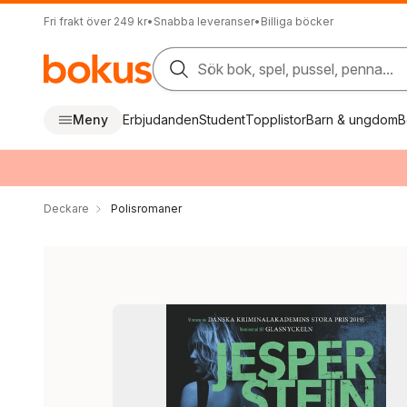
Fri frakt över 249 kr
•
Snabba leveranser
•
Billiga böcker
Sök bok, spel, pussel, penna...
Meny
Erbjudanden
Student
Topplistor
Barn & ungdom
B
Deckare
Polisromaner