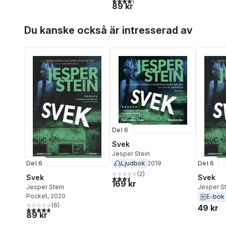
4,3
utav 5 stjärnor. Totalt antal röster:
89 kr
Hoppa över listan
Du kanske också är intresserad av
Del 6
Svek
Jesper Stein
Del 6
Del 6
Ljudbok
2019
(
2
)
Svek
Svek
3,5
utav 5 stjärnor. Totalt antal röster:
169 kr
Jesper Stein
Jesper S
Pocket
, 2020
E-bok
(
6
)
49 kr
4,7
utav 5 stjärnor. Totalt antal röster:
89 kr