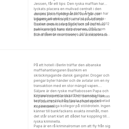
Jessen, får ett tips: Den ryska maffian har
lyckats placera en mullvad centralt i den
Jesper Stein föddes år 1965 i Århus. Han har
danska polismyndigheten. Vem går det
tidigare arbetat som journalist på Jyllands-
egentligen att lita på? Jens Jessen börjar
Posten men är i dag författare på heltid. 2012
diskret undersöka frågan, och till slut finns
publicerades hans debutroman, ORO, som
fem namn på hans lista över misstänkta.
fick strålande recensioner. 2013 släpptes del
Bland dem är Axel Steen, vars accelererade
två, BYE BYE BLACKBIRD. Båda böckerna
narkotikamissbruk och nära kontakt med
finns utgivna på svenska och i flera andra
Nørrebros kriminella kretsar bidrar till att göra
länder. SOLO är bok tre i serien om Axel
saken värre. Axel närmar sig botten och
Steen.
överskrider sina personliga gränser i en
desperat kamp för att rädda sitt redan
På ett hotell i Berlin träffar den albanske
tilltufsade rykte. Till råga på allt spelar hans
maffiahantlangaren Bashkim en
ex-fru, Cecilie, en avgörande roll i frågan.
skräckinjagande dansk gangster. Droger och
pengar byter händer och de avtalar om en ny
transaktion med en stor mängd vapen.
Säljare är den ryske maffiabossen Papa och
Kriminalinspektör Vicki Thomsen ska lösa
köpare colombianska FARC. Samtidigt länsas
brottet, men blir från första stund motarbetad
143 bankfack i en källare vid Nørreport i
av sina manliga kollegor på stöldroteln. Ingen
Köpenhamn.
känner till bankfackens exakta innehåll, men
det står snart klart att dådet har koppling till
ryska kriminella.
Papa är en rå kriminalroman om att fly från sig