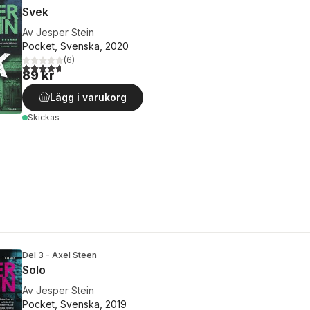
Svek
Av
Jesper Stein
Pocket, Svenska, 2020
(
6
)
4,7
utav 5 stjärnor. Totalt antal röster:
89 kr
Lägg i varukorg
Skickas
Del 3 - Axel Steen
Solo
Av
Jesper Stein
Pocket, Svenska, 2019