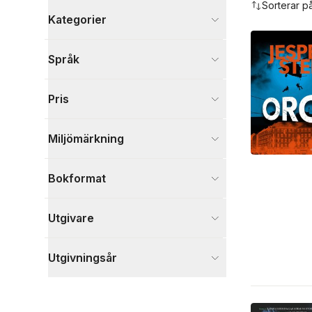
Sorterar p
Kategorier
Böcker
Språk
Deckare
21
Skönlitteratur
18
Pris
Visa fler
Visa fler
Miljömärkning
Bokformat
Utgivare
Utgivningsår