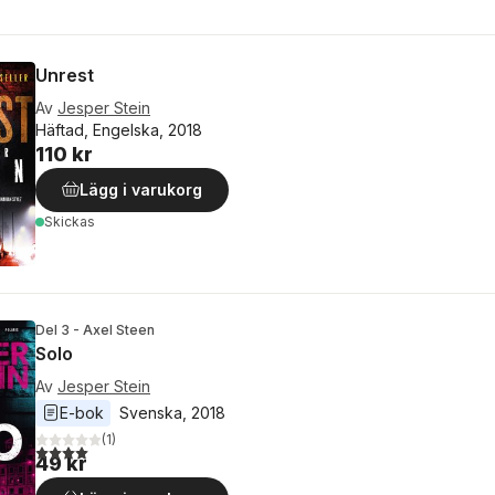
Unrest
Av
Jesper Stein
Häftad, Engelska, 2018
110 kr
Lägg i varukorg
Skickas
Del 3 - Axel Steen
Solo
Av
Jesper Stein
E-bok
Svenska
, 
2018
(
1
)
4,0
utav 5 stjärnor. Totalt antal röster:
49 kr