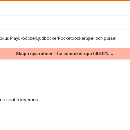
okus Play
E-böcker
Ljudböcker
Pocketböcker
Spel och pussel
Skapa nya rutiner – hälsoböcker upp till 50% →
 och snabb leverans.