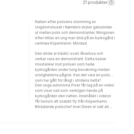
21
produkter
Natten efter polisens stormning av
Ungdomshuset i Nørrebro bryter gatustrider
ut mellan polis och demonstranter. Morgonen
efter hittas en ung man död på en kyrkogård i
centrala Köpenhamn. Mördad.
Den döde är klädd i svart rånarluva och
verkar vara en demonstrant. Detta kastar
misstankar mot polisen som hade
kyrkogården under tung bevakning medan
oroligheterna pågick. Kan det vara en polis
som har gått för långt i stridens hetta?
Den unga autonoma Piver får tag på en video
som visar vad som verkligen hände på
kyrkogården den natten. Innehållet i videon
får honom att snabbt fly från Köpenhamn.
Biträdande polischef Axel Steen är satt att
leda utredningen som tar honom till både
gangsters och långt ner i polisens egna
korridorer.Oro är den första boken i Jesper
Steins hyllade och lästa serie om Axel Steen.