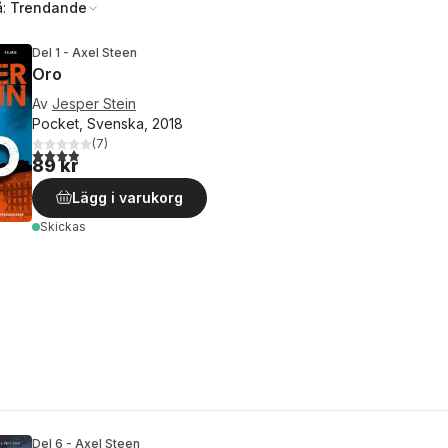
å:
Trendande
Del 1 - Axel Steen
Oro
Av
Jesper Stein
Pocket, Svenska, 2018
(
7
)
3,9
utav 5 stjärnor. Totalt antal röster:
89 kr
Lägg i varukorg
Skickas
Del 6 - Axel Steen