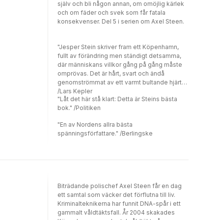
själv och bli någon annan, om omöjlig kärlek
och om fäder och svek som får fatala
konsekvenser. Del 5 i serien om Axel Steen.
"Jesper Stein skriver fram ett Köpenhamn,
fullt av förändring men ständigt detsamma,
där människans villkor gång på gång måste
omprövas. Det är hårt, svart och ändå
genomströmmat av ett varmt bultande hjärta."
/Lars Kepler
"Låt det här stå klart: Detta är Steins bästa
bok." /Politiken
"En av Nordens allra bästa
spänningsförfattare." /Berlingske
Biträdande polischef Axel Steen får en dag
ett samtal som väcker det förflutna till liv.
Kriminalteknikerna har funnit DNA-spår i ett
gammalt våldtäktsfall. År 2004 skakades