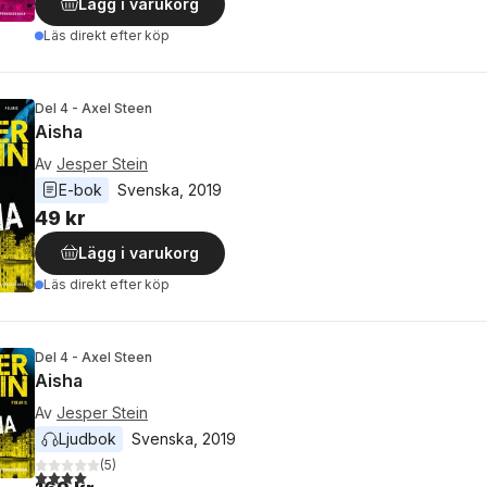
Lägg i varukorg
Läs direkt efter köp
Del 4 - Axel Steen
Aisha
Av
Jesper Stein
E-bok
Svenska
, 
2019
49 kr
Lägg i varukorg
Läs direkt efter köp
Del 4 - Axel Steen
Aisha
Av
Jesper Stein
Ljudbok
Svenska
, 
2019
(
5
)
4,0
utav 5 stjärnor. Totalt antal röster: