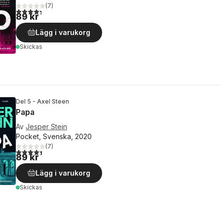
(
7
)
4,3
utav 5 stjärnor. Totalt antal röster:
89 kr
Lägg i varukorg
Skickas
Del 5 - Axel Steen
Papa
Av
Jesper Stein
Pocket, Svenska, 2020
(
7
)
4,4
utav 5 stjärnor. Totalt antal röster:
89 kr
Lägg i varukorg
Skickas