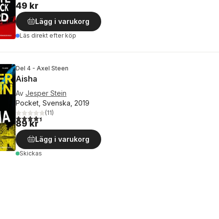
49 kr
Lägg i varukorg
Läs direkt efter köp
Del 4 - Axel Steen
Aisha
Av
Jesper Stein
Pocket, Svenska, 2019
(
11
)
4,4
utav 5 stjärnor. Totalt antal röster:
89 kr
Lägg i varukorg
Skickas