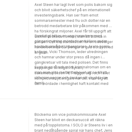
Axel Steen har lagt livet som polis bakom sig
och blivit säkerhetschef på en internationell
investeringsbank. Han ser fram emot
sommarsemester med fru och dotter när en
betrodd medarbetare blir påkommen med att
ha förskingrat miljoner. Axel får till uppgift att
Samtidigt hittas en ung invandrare med
diskret avskeda honom, utan att blanda in
gänganknytning mördad i en källare under
polisen. Det blir startskottet för en ödesdiger
bostadsområdet Urbanplanen. Axels gamla
händelsekedja där pengar är gud och tystnad
kollega, Vicki Thomson, leder utredningen
är guld.
och hamnar under stor press då ingen i
gängkretsar vill tala med polisen. Det finns
Svek är en rå och mörk kriminalroman om en
kopplingar till kriget i Syrien,
man som slits mellan behovet att se till att
säkerhetspolisen PET lägger sig i och fallet
rättvisan segrar och önskan att skydda sin
kompliceras ytterligare när det visar sig att
familj.
den mördade i hemlighet haft kontakt med
polisen. Framförallt med en enskild polisman:
Axel Steen.
Böckerna om vice poliskommissarie Axel
Steen har blivit en deckarsuccé att räkna
med på topplistorna. I SOLO är Steens liv i en
brant nedåtgående spiral när hans chef, Jens