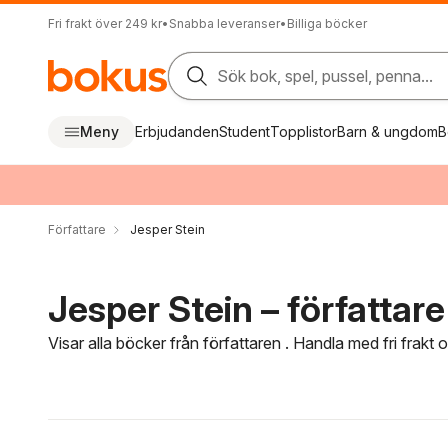
Fri frakt över 249 kr
•
Snabba leveranser
•
Billiga böcker
Sök bok, spel, pussel, penna...
Meny
Erbjudanden
Student
Topplistor
Barn & ungdom
B
Författare
Jesper Stein
Jesper Stein – författare
Visar alla böcker från författaren . Handla med fri frakt
Hoppa över filtreringsmeny