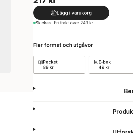
217 kr
Lägg i varukorg
Skickas
.
Fri frakt över 249 kr.
Fler format och utgåvor
Pocket
E-bok
89 kr
49 kr
Be
Produk
Utfors