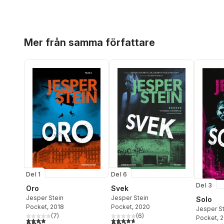
Hoppa över listan
Mer från samma författare
Del 1
Del 6
Del 3
Oro
Svek
Jesper Stein
Jesper Stein
Solo
Pocket
, 2018
Pocket
, 2020
Jesper S
(
7
)
(
6
)
Pocket
, 
3,9
utav 5 stjärnor. Totalt antal röster:
4,7
utav 5 stjärnor. Totalt antal röster: