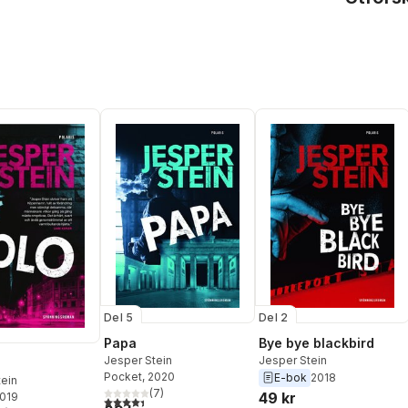
Del 5
Del 2
Papa
Bye bye blackbird
Jesper Stein
Jesper Stein
Pocket
, 2020
E-bok
2018
tein
(
7
)
49 kr
2019
4,4
utav 5 stjärnor. Totalt antal röster: