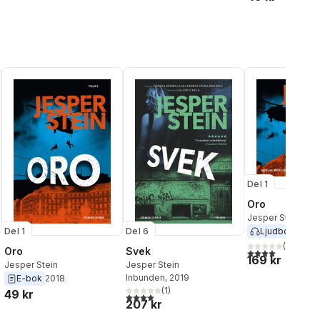
Del 1
Oro
Jesper Stein
Del 1
Del 6
Ljudbok
2018
(
4
)
Oro
Svek
4,0
utav 5 stjärnor
169 kr
Jesper Stein
Jesper Stein
Inbunden
, 2019
E-bok
2018
(
1
)
49 kr
al röster:
4,0
utav 5 stjärnor. Totalt antal röster:
207 kr