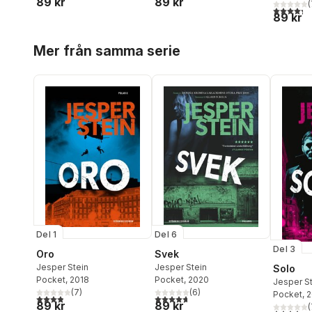
89 kr
89 kr
(
4,3
utav 5 
89 kr
Hoppa över listan
Mer från samma serie
Del 1
Del 6
Del 3
Oro
Svek
Jesper Stein
Jesper Stein
Solo
Pocket
, 2018
Pocket
, 2020
Jesper S
(
7
)
(
6
)
Pocket
, 
3,9
utav 5 stjärnor. Totalt antal röster:
4,7
utav 5 stjärnor. Totalt antal röster:
89 kr
89 kr
(