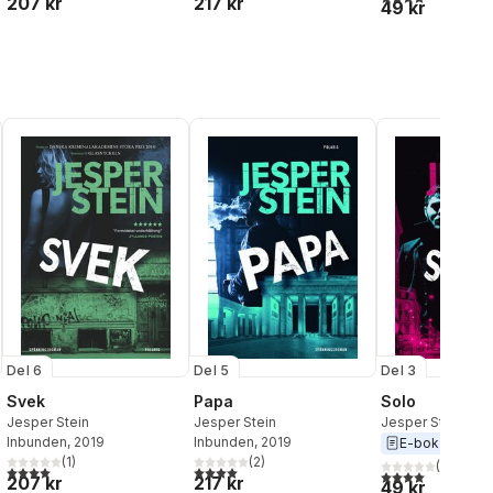
207 kr
217 kr
49 kr
Del 6
Del 5
Del 3
Svek
Papa
Solo
Jesper Stein
Jesper Stein
Jesper Stein
Inbunden
, 2019
Inbunden
, 2019
E-bok
2018
(
1
)
(
2
)
(
1
)
4,0
utav 5 stjärnor. Totalt antal röster:
4,0
utav 5 stjärnor. Totalt antal röster:
4,0
utav 5 stjärnor
207 kr
217 kr
49 kr