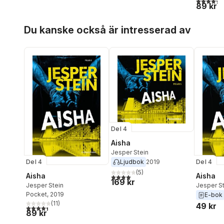
4,3
utav 5 
89 kr
Hoppa över listan
Du kanske också är intresserad av
Del 4
Aisha
Jesper Stein
Del 4
Del 4
Ljudbok
2019
(
5
)
Aisha
Aisha
4,0
utav 5 stjärnor. Totalt antal röster:
169 kr
Jesper Stein
Jesper S
Pocket
, 2019
E-bok
(
11
)
49 kr
4,4
utav 5 stjärnor. Totalt antal röster:
89 kr