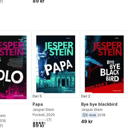
89 kr
7
)
stjärnor. Totalt antal röster:
Del 5
Del 2
Papa
Bye bye blackbird
Jesper Stein
Jesper Stein
Pocket
, 2020
E-bok
2018
tein
(
7
)
49 kr
2019
4,4
utav 5 stjärnor. Totalt antal röster:
89 kr
7
)