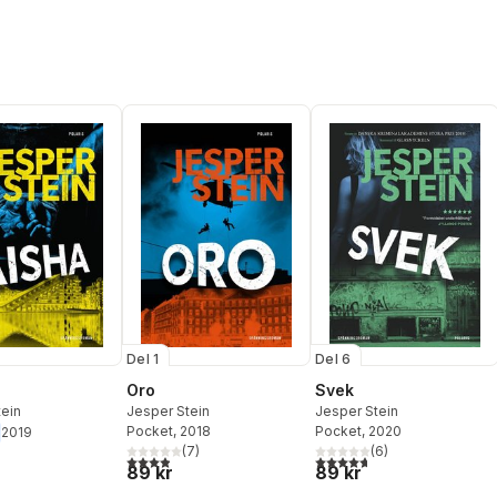
stjärnor. Totalt antal röster:
Del 1
Del 6
Oro
Svek
tein
Jesper Stein
Jesper Stein
Pocket
, 2018
Pocket
, 2020
2019
(
7
)
(
6
)
3,9
utav 5 stjärnor. Totalt antal röster:
4,7
utav 5 stjärnor. Totalt ant
89 kr
89 kr