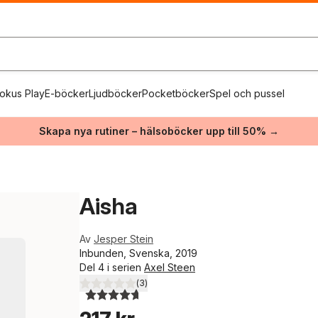
okus Play
E-böcker
Ljudböcker
Pocketböcker
Spel och pussel
Skapa nya rutiner – hälsoböcker upp till 50% →
Aisha
Av
Jesper Stein
Inbunden, Svenska, 2019
Del 4 i serien
Axel Steen
(
3
)
4,7
utav 5 stjärnor. Totalt antal röster: