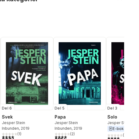
Del 6
Del 5
Del 3
Svek
Papa
Solo
Jesper Stein
Jesper Stein
Jesper Stein
Inbunden
, 2019
Inbunden
, 2019
E-bok
2018
(
1
)
(
2
)
(
1
)
4,0
utav 5 stjärnor. Totalt antal röster:
4,0
utav 5 stjärnor. Totalt antal röster:
4,0
utav 5 stjärnor