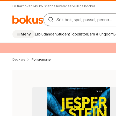
Fri frakt över 249 kr
•
Snabba leveranser
•
Billiga böcker
Sök bok, spel, pussel, penna...
Meny
Erbjudanden
Student
Topplistor
Barn & ungdom
B
Deckare
Polisromaner