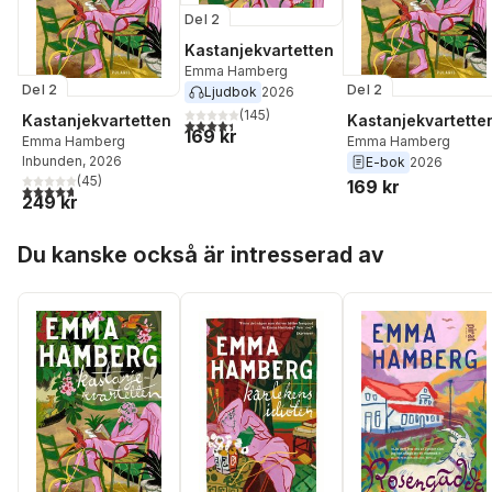
Del 2
Kastanjekvartetten
Emma Hamberg
Del 2
Del 2
Ljudbok
2026
(
145
)
Kastanjekvartetten
Kastanjekvartette
4,4
utav 5 stjärnor. Totalt antal röster:
169 kr
Emma Hamberg
Emma Hamberg
Inbunden
, 2026
E-bok
2026
(
45
)
169 kr
4,7
utav 5 stjärnor. Totalt antal röster:
249 kr
Hoppa över listan
Du kanske också är intresserad av