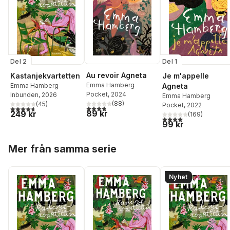
Del 2
Del 1
Au revoir Agneta
Kastanjekvartetten
Je m'appelle
Emma Hamberg
Emma Hamberg
Agneta
Pocket
, 2024
Inbunden
, 2026
Emma Hamberg
(
88
)
(
45
)
Pocket
, 2022
3,8
utav 5 stjärnor. Totalt antal röster:
4,7
utav 5 stjärnor. Totalt antal röster:
89 kr
249 kr
(
169
)
4,1
utav 5 stjärnor. Total
99 kr
Hoppa över listan
Mer från samma serie
Nyhet