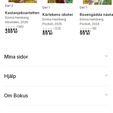
Del 2
Del 1
Del 1
Kastanjekvartetten
Kärlekens idioter
Rosengädda nästa
Emma Hamberg
Emma Hamberg
Emma Hamberg
Inbunden
, 2026
Pocket
, 2025
Pocket
, 2024
(
45
)
(
23
)
(
9
)
4,7
utav 5 stjärnor. Totalt antal röster:
3,6
utav 5 stjärnor. Totalt antal röster:
4,3
utav 5 stjärnor. Tota
249 kr
89 kr
99 kr
Mina sidor
Hjälp
Om Bokus