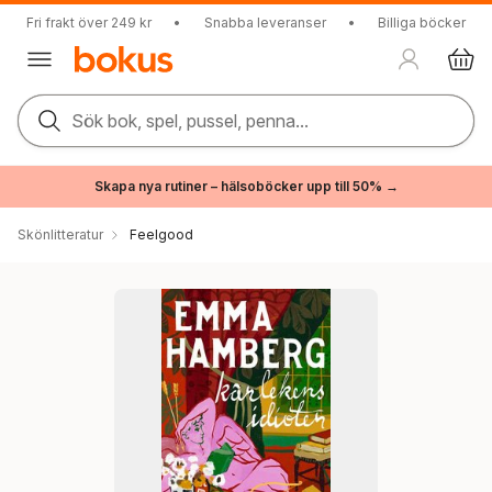
Fri frakt över 249 kr
•
Snabba leveranser
•
Billiga böcker
Sök bok, spel, pussel, penna...
Skapa nya rutiner – hälsoböcker upp till 50% →
Skönlitteratur
Feelgood