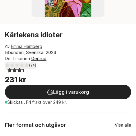
Kärlekens idioter
Av
Emma Hamberg
Inbunden, Svenska, 2024
Del 1 i serien
Gertrud
(
24
)
3,4
utav 5 stjärnor. Totalt antal röster:
231 kr
Lägg i varukorg
Skickas
.
Fri frakt över 249 kr.
Fler format och utgåvor
Visa alla