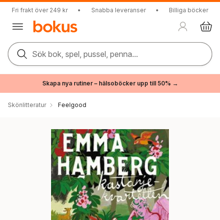
Fri frakt över 249 kr
•
Snabba leveranser
•
Billiga böcker
Sök bok, spel, pussel, penna...
Skapa nya rutiner – hälsoböcker upp till 50% →
Skönlitteratur
Feelgood