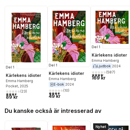
Del 1
Kärlekens idioter
Emma Hamberg
Del 1
Ljudbok
2024
Del 1
(
587
)
Kärlekens idioter
4,2
utav 5 stjärnor. Tota
Kärlekens idioter
169 kr
Emma Hamberg
Emma Hamberg
E-bok
2024
Pocket
, 2025
(
10
)
(
23
)
3,7
utav 5 stjärnor. Totalt antal röster:
3,6
utav 5 stjärnor. Totalt antal röster:
49 kr
89 kr
Hoppa över listan
Du kanske också är intresserad av
Nyhet