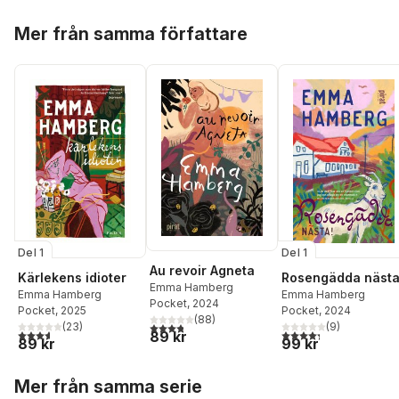
Hoppa över listan
Mer från samma författare
Del 1
Del 1
Au revoir Agneta
Kärlekens idioter
Rosengädda nästa
Emma Hamberg
Emma Hamberg
Emma Hamberg
Pocket
, 2024
Pocket
, 2025
Pocket
, 2024
(
88
)
3,8
utav 5 stjärnor. Totalt antal röster:
(
23
)
(
9
)
3,6
utav 5 stjärnor. Totalt antal röster:
4,3
utav 5 stjärnor. Tota
89 kr
89 kr
99 kr
Hoppa över listan
Mer från samma serie