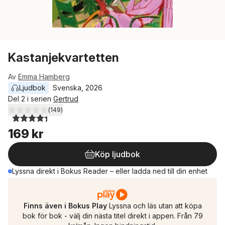
Kastanjekvartetten
Av
Emma Hamberg
Ljudbok
Svenska
, 
2026
Del 2 i serien
Gertrud
(
149
)
4,4
utav 5 stjärnor. Totalt antal röster:
169 kr
Köp ljudbok
Lyssna direkt i Bokus Reader – eller ladda ned till din enhet
Finns även i Bokus Play
Lyssna och läs utan att köpa
bok för bok - välj din nästa titel direkt i appen. Från 79