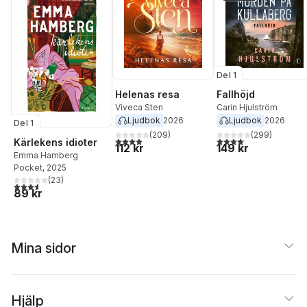
Del 1
Helenas resa
Fallhöjd
Viveca Sten
Carin Hjulström
Ljudbok
2026
Ljudbok
2026
Del 1
(
209
)
(
299
)
3,9
utav 5 stjärnor. Totalt antal röster:
4,1
utav 5 stjärnor. Total
Kärlekens idioter
112 kr
149 kr
Emma Hamberg
Pocket
, 2025
(
23
)
3,6
utav 5 stjärnor. Totalt antal röster:
89 kr
Mina sidor
Hjälp