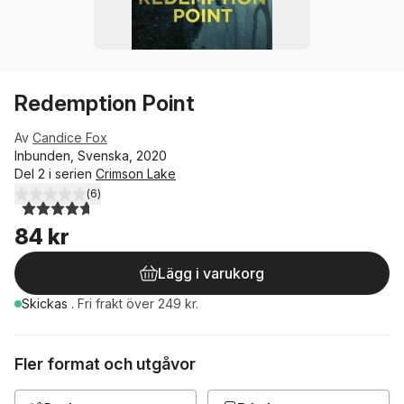
Redemption Point
Av
Candice Fox
Inbunden, Svenska, 2020
Del 2 i serien
Crimson Lake
(
6
)
4,7
utav 5 stjärnor. Totalt antal röster:
84 kr
Lägg i varukorg
Skickas
.
Fri frakt över 249 kr.
Fler format och utgåvor