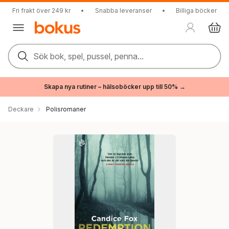
Fri frakt över 249 kr
•
Snabba leveranser
•
Billiga böcker
Sök bok, spel, pussel, penna...
Skapa nya rutiner – hälsoböcker upp till 50% →
Deckare
Polisromaner