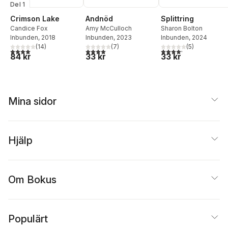
Del 1
Crimson Lake
Andnöd
Splittring
Candice Fox
Amy McCulloch
Sharon Bolton
Inbunden
, 2018
Inbunden
, 2023
Inbunden
, 2024
(
14
)
(
7
)
(
5
)
4,0
utav 5 stjärnor. Totalt antal röster:
4,0
utav 5 stjärnor. Totalt antal röster:
4,2
utav 5 stjärnor. Tota
84 kr
33 kr
33 kr
Mina sidor
Hjälp
Om Bokus
Populärt