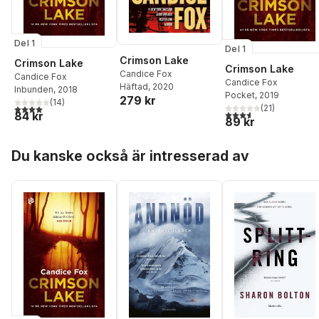
Del 1
Del 1
Crimson Lake
Crimson Lake
Crimson Lake
Candice Fox
Candice Fox
Candice Fox
Häftad
, 2020
Inbunden
, 2018
Pocket
, 2019
279 kr
(
14
)
4,0
utav 5 stjärnor. Totalt antal röster:
(
21
)
3,6
utav 5 stjärnor. Tota
84 kr
89 kr
Hoppa över listan
Du kanske också är intresserad av