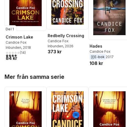
Del 1
Redbelly Crossing
Crimson Lake
Candice Fox
Candice Fox
Hades
Inbunden
, 2026
Inbunden
, 2018
373 kr
Candice Fox
(
14
)
4,0
utav 5 stjärnor. Totalt antal röster:
E-bok
2017
84 kr
108 kr
Hoppa över listan
Mer från samma serie