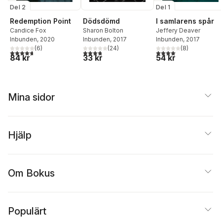
Del 2
Del 1
Redemption Point
Dödsdömd
I samlarens spår
Candice Fox
Sharon Bolton
Jeffery Deaver
Inbunden
, 2020
Inbunden
, 2017
Inbunden
, 2017
(
6
)
(
24
)
(
8
)
4,7
utav 5 stjärnor. Totalt antal röster:
3,8
utav 5 stjärnor. Totalt antal röster:
4,0
utav 5 stjärnor. Tota
84 kr
33 kr
54 kr
Mina sidor
Hjälp
Om Bokus
Populärt