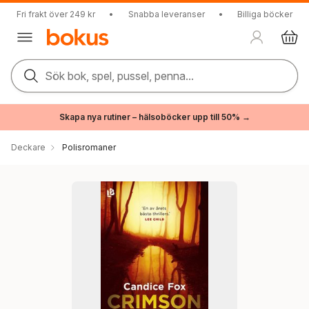
Fri frakt över 249 kr
•
Snabba leveranser
•
Billiga böcker
Sök bok, spel, pussel, penna...
Skapa nya rutiner – hälsoböcker upp till 50% →
Deckare
Polisromaner