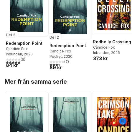
Del 2
Del 2
Redbelly Crossing
Redemption Point
Redemption Point
Candice Fox
Candice Fox
Candice Fox
Inbunden
, 2026
Inbunden
, 2020
Pocket
, 2020
373 kr
(
6
)
4,7
utav 5 stjärnor. Totalt antal röster:
(
7
)
3,4
utav 5 stjärnor. Totalt antal röster:
84 kr
89 kr
Hoppa över listan
Mer från samma serie