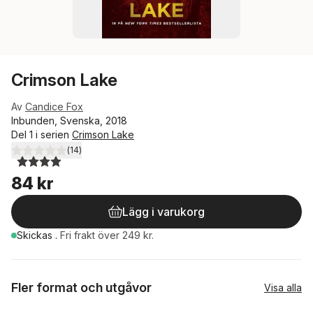
Crimson Lake
Av
Candice Fox
Inbunden, Svenska, 2018
Del 1 i serien
Crimson Lake
(
14
)
4,0
utav 5 stjärnor. Totalt antal röster:
84 kr
Lägg i varukorg
Skickas
.
Fri frakt över 249 kr.
Fler format och utgåvor
Visa alla