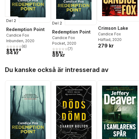
Del 2
Del 2
Crimson Lake
Redemption Point
Redemption Point
Candice Fox
Candice Fox
Candice Fox
Häftad
, 2020
Inbunden
, 2020
Pocket
, 2020
279 kr
(
6
)
4,7
utav 5 stjärnor. Totalt antal röster:
(
7
)
3,4
utav 5 stjärnor. Totalt antal röster:
84 kr
89 kr
Hoppa över listan
Du kanske också är intresserad av