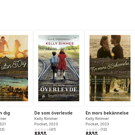
n dig
De som överlevde
En mors bekännelse
mmer
Kelly Rimmer
Kelly Rimmer
2021
Pocket
, 2023
Pocket
, 2023
13
)
(
41
)
(
13
)
stjärnor. Totalt antal röster:
4,0
utav 5 stjärnor. Totalt antal röster:
4,2
utav 5 stjärnor. Totalt ant