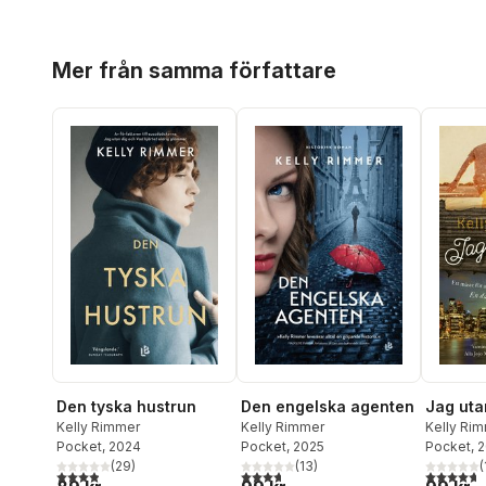
Hoppa över listan
Mer från samma författare
Den tyska hustrun
Den engelska agenten
Jag uta
Kelly Rimmer
Kelly Rimmer
Kelly Ri
Pocket
, 2024
Pocket
, 2025
Pocket
, 
(
29
)
(
13
)
(
3,9
utav 5 stjärnor. Totalt antal röster:
3,7
utav 5 stjärnor. Totalt antal röster:
4,7
utav 5 