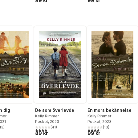
89 kr
99 kr
n dig
De som överlevde
En mors bekännelse
mmer
Kelly Rimmer
Kelly Rimmer
2021
Pocket
, 2023
Pocket
, 2023
13
)
(
41
)
(
13
)
stjärnor. Totalt antal röster:
4,0
utav 5 stjärnor. Totalt antal röster:
4,2
utav 5 stjärnor. Totalt ant
89 kr
99 kr