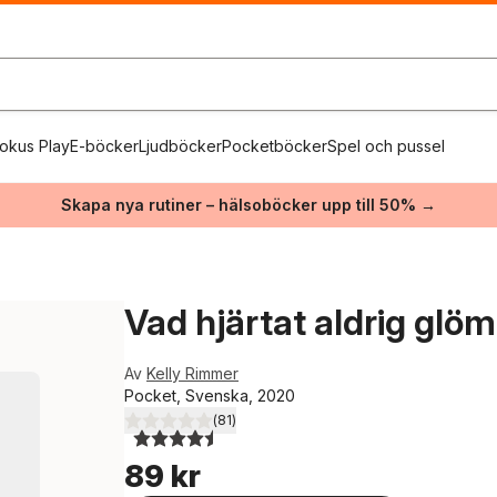
okus Play
E-böcker
Ljudböcker
Pocketböcker
Spel och pussel
Skapa nya rutiner – hälsoböcker upp till 50% →
Vad hjärtat aldrig glö
Av
Kelly Rimmer
Pocket, Svenska, 2020
(
81
)
4,5
utav 5 stjärnor. Totalt antal röster:
89 kr