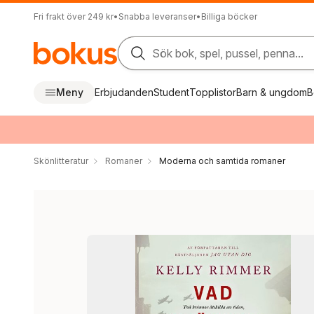
Fri frakt över 249 kr
•
Snabba leveranser
•
Billiga böcker
Sök bok, spel, pussel, penna...
Meny
Erbjudanden
Student
Topplistor
Barn & ungdom
B
Skönlitteratur
Romaner
Moderna och samtida romaner