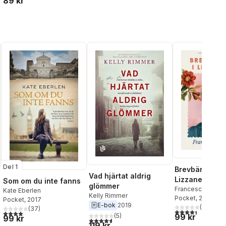
89 kr
Del 1
Brevbäraren i
Vad hjärtat aldrig
Lizzanello
Som om du inte fanns
glömmer
Francesca Giann
Kate Eberlen
Kelly Rimmer
Pocket
, 2026
Pocket
, 2017
E-bok
2019
(
146
)
(
37
)
4,4
utav 5 stjärnor
al röster:
4,0
utav 5 stjärnor. Totalt antal röster:
(
5
)
99 kr
99 kr
4,6
utav 5 stjärnor. Totalt antal röster:
119 kr