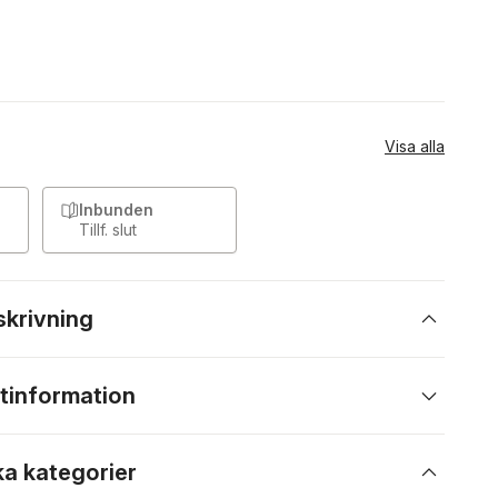
Visa alla
Inbunden
Tillf. slut
skrivning
tinformation
ka kategorier