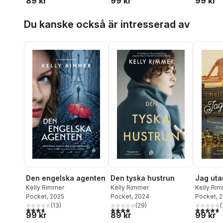
89 kr
99 kr
99 kr
Hoppa över listan
Du kanske också är intresserad av
Den engelska agenten
Den tyska hustrun
Jag uta
Kelly Rimmer
Kelly Rimmer
Kelly Ri
Pocket
, 2025
Pocket
, 2024
Pocket
, 
(
13
)
(
29
)
(
3,7
utav 5 stjärnor. Totalt antal röster:
3,9
utav 5 stjärnor. Totalt antal röster:
4,7
utav 5 
99 kr
89 kr
99 kr