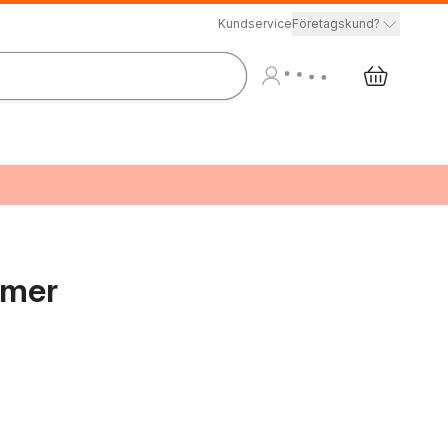
Kundservice
Företagskund?
mmer