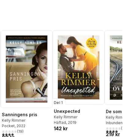
Del 1
Unexpected
De som överl
Sanningens pris
Kelly Rimmer
Kelly Rimmer
Kelly Rimmer
Häftad
, 2019
Inbunden
, 2022
Pocket
, 2022
142 kr
(
9
)
4,0
utav 5 stjärnor
(
19
)
219 kr
al röster:
3,9
utav 5 stjärnor. Totalt antal röster: