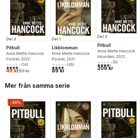
Del 3
Del 3
Del 1
Pitbull
Pitbull
Likblomman
Anne Mette Hancock
Anne Mette Hancock
Anne Mette Hancock
Inbunden
, 2022
Pocket
, 2022
Pocket
, 2021
(
6
)
4,3
utav 5 stjärnor. Tota
(
14
)
(
45
)
3,9
utav 5 stjärnor. Totalt antal röster:
4,0
utav 5 stjärnor. Totalt antal röster:
209 kr
49 kr
89 kr
89 kr
Hoppa över listan
Mer från samma serie
-45%