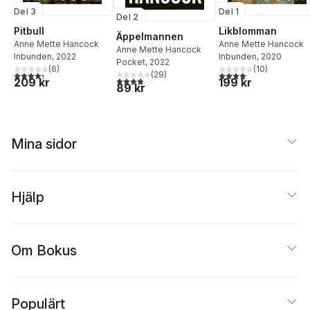
Del 3
Del 1
Del 2
Pitbull
Likblomman
Äppelmannen
Anne Mette Hancock
Anne Mette Hancock
Anne Mette Hancock
Inbunden
, 2022
Inbunden
, 2020
Pocket
, 2022
(
6
)
(
10
)
4,3
utav 5 stjärnor. Totalt antal röster:
4,1
utav 5 stjärnor. Total
(
29
)
3,9
utav 5 stjärnor. Totalt antal röster:
209 kr
199 kr
89 kr
Mina sidor
Hjälp
Om Bokus
Populärt