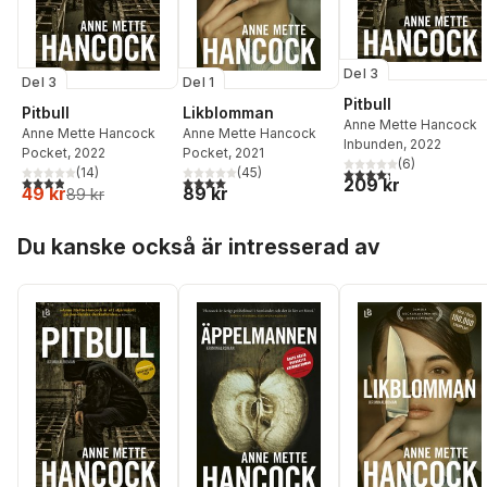
Del 3
Del 3
Del 1
Pitbull
Pitbull
Likblomman
Anne Mette Hancock
Anne Mette Hancock
Anne Mette Hancock
Inbunden
, 2022
Pocket
, 2022
Pocket
, 2021
(
6
)
4,3
utav 5 stjärnor. Tota
(
14
)
(
45
)
3,9
utav 5 stjärnor. Totalt antal röster:
4,0
utav 5 stjärnor. Totalt antal röster:
209 kr
49 kr
89 kr
89 kr
Hoppa över listan
Du kanske också är intresserad av