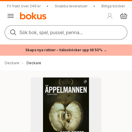
Fri frakt över 249 kr
•
Snabba leveranser
•
Billiga böcker
Sök bok, spel, pussel, penna...
Skapa nya rutiner – hälsoböcker upp till 50% →
Deckare
Deckare