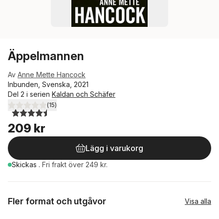
Äppelmannen
Av
Anne Mette Hancock
Inbunden, Svenska, 2021
Del 2 i serien
Kaldan och Schäfer
(
15
)
4,5
utav 5 stjärnor. Totalt antal röster:
209 kr
Lägg i varukorg
Skickas
.
Fri frakt över 249 kr.
Fler format och utgåvor
Visa alla