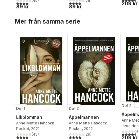
(
45
)
(
29
)
209 kr
4,0
utav 5 stjärnor. Totalt antal röster:
3,9
utav 5 stjärnor. Totalt antal röster:
89 kr
89 kr
Hoppa över listan
Mer från samma serie
Del 2
Del 1
Del 2
Äppelm
Likblomman
Äppelmannen
Anne Met
Anne Mette Hancock
Anne Mette Hancock
Inbunden
Pocket
, 2021
Pocket
, 2022
(
4,5
utav 5 
(
45
)
(
29
)
209 kr
4,0
utav 5 stjärnor. Totalt antal röster:
3,9
utav 5 stjärnor. Totalt antal röster: