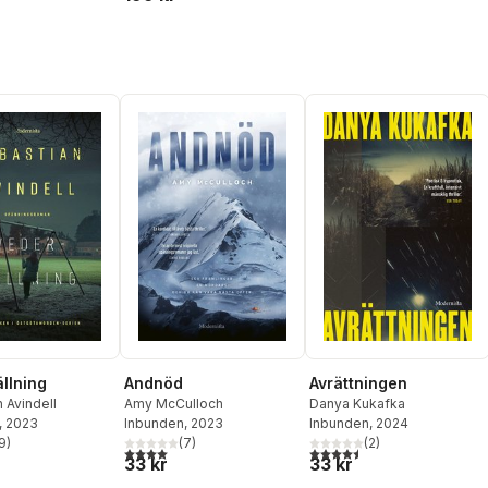
llning
Andnöd
Avrättningen
 Avindell
Amy McCulloch
Danya Kukafka
, 2023
Inbunden
, 2023
Inbunden
, 2024
9
)
(
7
)
(
2
)
stjärnor. Totalt antal röster:
4,0
utav 5 stjärnor. Totalt antal röster:
4,5
utav 5 stjärnor. Totalt ant
33 kr
33 kr