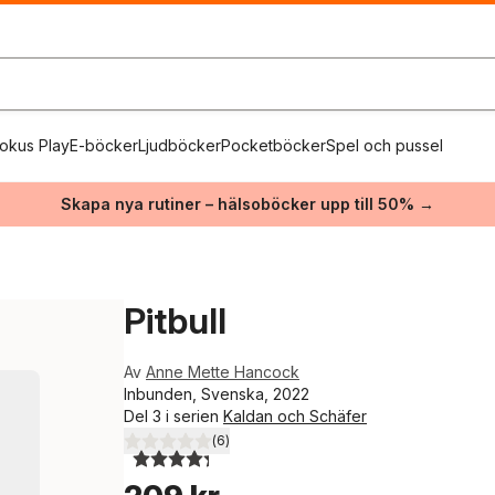
okus Play
E-böcker
Ljudböcker
Pocketböcker
Spel och pussel
Skapa nya rutiner – hälsoböcker upp till 50% →
Pitbull
Av
Anne Mette Hancock
Inbunden, Svenska, 2022
Del 3 i serien
Kaldan och Schäfer
(
6
)
4,3
utav 5 stjärnor. Totalt antal röster: