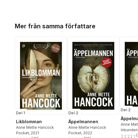
Hoppa över listan
Mer från samma författare
Del 2
Del 1
Del 2
Äppelm
Likblomman
Äppelmannen
Anne Met
Anne Mette Hancock
Anne Mette Hancock
Inbunden
Pocket
, 2021
Pocket
, 2022
(
4,5
utav 5 