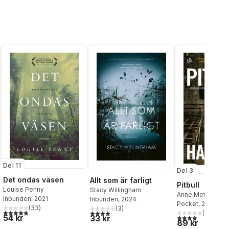
Del 11
Del 3
Det ondas väsen
Allt som är farligt
Pitbull
Louise Penny
Stacy Willingham
Anne Mette Han
Inbunden
, 2021
Inbunden
, 2024
Pocket
, 2022
(
33
)
(
3
)
al röster:
4,8
utav 5 stjärnor. Totalt antal röster:
4,0
utav 5 stjärnor. Totalt antal röster:
(
14
)
54 kr
3,9
utav 5 stjärnor
33 kr
89 kr