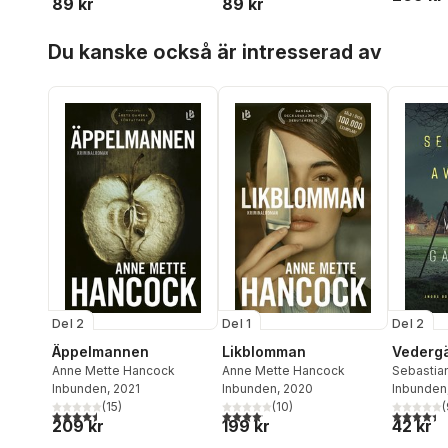
89 kr
89 kr
Hoppa över listan
Du kanske också är intresserad av
Del 2
Del 1
Del 2
Äppelmannen
Likblomman
Vedergä
Anne Mette Hancock
Anne Mette Hancock
Sebastian
Inbunden
, 2021
Inbunden
, 2020
Inbunden
(
15
)
(
10
)
(
4,5
utav 5 stjärnor. Totalt antal röster:
4,1
utav 5 stjärnor. Totalt antal röster:
4,4
utav 5 
209 kr
199 kr
42 kr