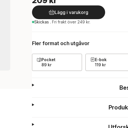
209 kr
Lägg i varukorg
Skickas
.
Fri frakt över 249 kr.
Fler format och utgåvor
Pocket
E-bok
89 kr
119 kr
Be
Produk
Utfors