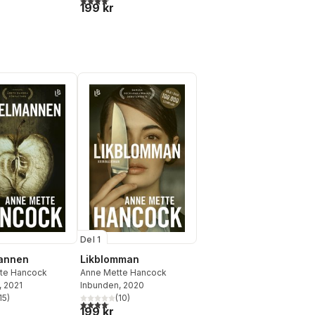
199 kr
Del 1
annen
Likblomman
te Hancock
Anne Mette Hancock
, 2021
Inbunden
, 2020
15
)
(
10
)
stjärnor. Totalt antal röster:
4,1
utav 5 stjärnor. Totalt antal röster:
199 kr