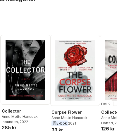
Del 2
al röster:
Collector
Corpse Flower
Collector
Anne Mette Hancock
Anne Mette Hancock
Anne Mette Han
Inbunden
, 2022
Häftad
, 2023
E-bok
2021
285 kr
126 kr
33 kr