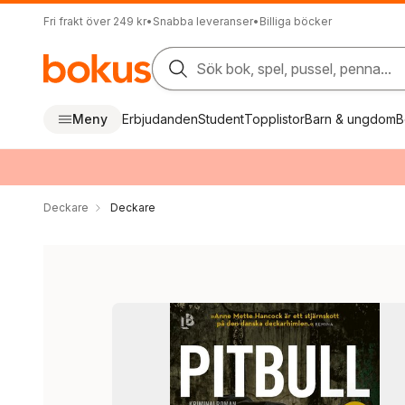
Fri frakt över 249 kr
•
Snabba leveranser
•
Billiga böcker
Sök bok, spel, pussel, penna...
Meny
Erbjudanden
Student
Topplistor
Barn & ungdom
B
Deckare
Deckare