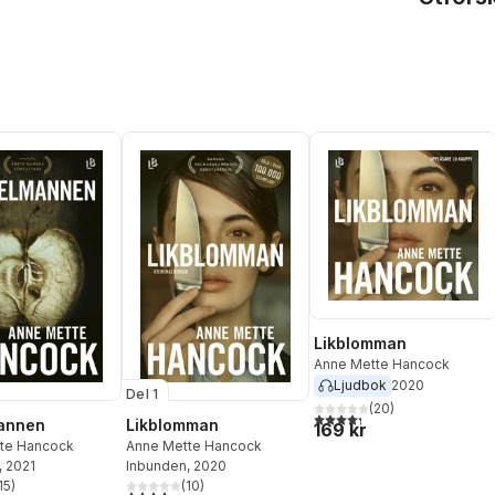
Likblomman
Anne Mette Hancock
Ljudbok
2020
Del 1
(
20
)
4,3
utav 5 stjärnor. Totalt ant
annen
Likblomman
169 kr
te Hancock
Anne Mette Hancock
, 2021
Inbunden
, 2020
15
)
(
10
)
stjärnor. Totalt antal röster:
4,1
utav 5 stjärnor. Totalt antal röster: