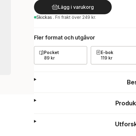
Lägg i varukorg
Skickas
.
Fri frakt över 249 kr.
Fler format och utgåvor
Pocket
E-bok
89 kr
119 kr
Be
Produk
Utfors