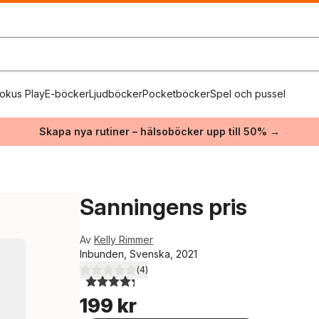
okus Play
E-böcker
Ljudböcker
Pocketböcker
Spel och pussel
Skapa nya rutiner – hälsoböcker upp till 50% →
Sanningens pris
Av
Kelly Rimmer
Inbunden, Svenska, 2021
(
4
)
4,3
utav 5 stjärnor. Totalt antal röster:
199 kr