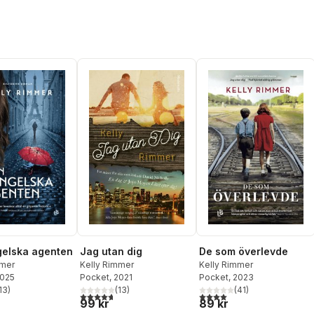
elska agenten
Jag utan dig
De som överlevde
mmer
Kelly Rimmer
Kelly Rimmer
2025
Pocket
, 2021
Pocket
, 2023
13
)
(
13
)
(
41
)
stjärnor. Totalt antal röster:
4,7
utav 5 stjärnor. Totalt antal röster:
4,0
utav 5 stjärnor. Totalt ant
99 kr
89 kr