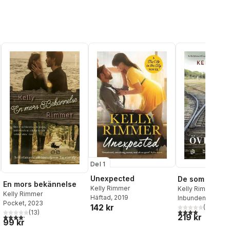
Del 1
Unexpected
De som överl
En mors bekännelse
Kelly Rimmer
Kelly Rimmer
Kelly Rimmer
Häftad
, 2019
Inbunden
, 2022
Pocket
, 2023
142 kr
(
9
)
4,0
utav 5 stjärnor
(
13
)
219 kr
al röster:
4,2
utav 5 stjärnor. Totalt antal röster:
99 kr