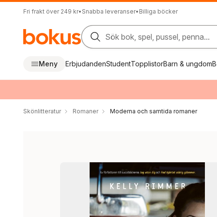
Fri frakt över 249 kr
•
Snabba leveranser
•
Billiga böcker
Sök bok, spel, pussel, penna...
Meny
Erbjudanden
Student
Topplistor
Barn & ungdom
B
Skönlitteratur
Romaner
Moderna och samtida romaner