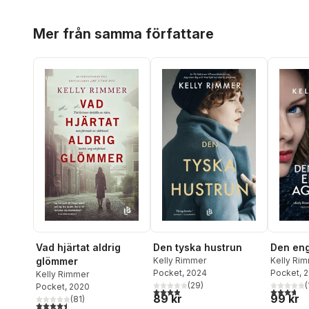
Hoppa över listan
Mer från samma författare
Vad hjärtat aldrig
Den tyska hustrun
Den eng
glömmer
Kelly Rimmer
Kelly Ri
Pocket
, 2024
Pocket
, 
Kelly Rimmer
(
29
)
(
Pocket
, 2020
3,9
utav 5 stjärnor. Totalt antal röster:
3,7
utav 5 
89 kr
99 kr
(
81
)
4,5
utav 5 stjärnor. Totalt antal röster: