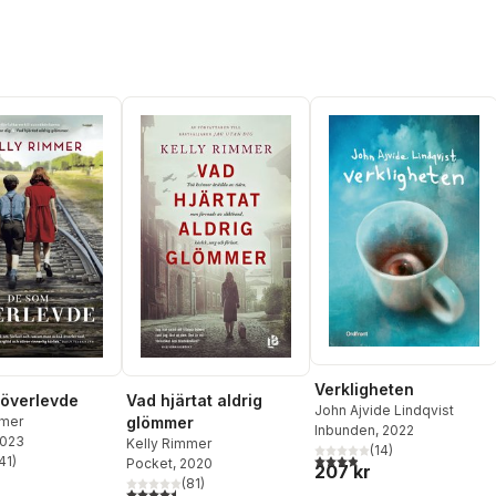
Verkligheten
överlevde
Vad hjärtat aldrig
John Ajvide Lindqvist
mmer
glömmer
Inbunden
, 2022
2023
Kelly Rimmer
(
14
)
3,9
utav 5 stjärnor. Totalt ant
41
)
Pocket
, 2020
207 kr
stjärnor. Totalt antal röster:
(
81
)
4,5
utav 5 stjärnor. Totalt antal röster: