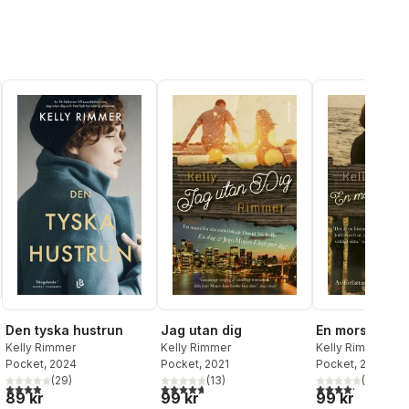
Den tyska hustrun
Jag utan dig
En mors bekä
Kelly Rimmer
Kelly Rimmer
Kelly Rimmer
Pocket
, 2024
Pocket
, 2021
Pocket
, 2023
al röster:
(
29
)
(
13
)
(
13
)
3,9
utav 5 stjärnor. Totalt antal röster:
4,7
utav 5 stjärnor. Totalt antal röster:
4,2
utav 5 stjärnor.
89 kr
99 kr
99 kr