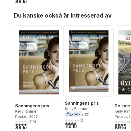
89 kr
Hoppa över listan
Du kanske också är intresserad av
Sanningens pris
Sanningens pris
De som 
Kelly Rimmer
Kelly Rimmer
Kelly Ri
E-bok
2021
Pocket
, 2022
Pocket
, 
(
1
)
(
19
)
(
4,0
utav 5 stjärnor. Totalt antal röster:
3,9
utav 5 stjärnor. Totalt antal röster:
4,0
utav 5 
119 kr
89 kr
89 kr