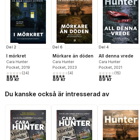
Del 2
Del 6
Del 4
I mörkret
Mörkare än döden
All denna vrede
Cara Hunter
Cara Hunter
Cara Hunter
Pocket
, 2019
Pocket
, 2023
Pocket
, 2021
(
24
)
(
4
)
(
15
)
3,8
utav 5 stjärnor. Totalt antal röster:
4,0
utav 5 stjärnor. Totalt antal röster:
4,2
utav 5 stjärnor. Tota
89 kr
89 kr
89 kr
Hoppa över listan
Du kanske också är intresserad av