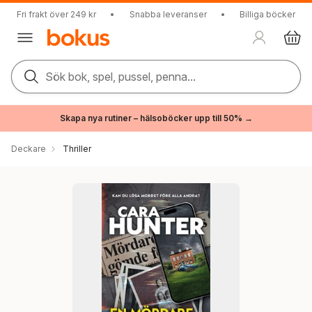
Fri frakt över 249 kr
•
Snabba leveranser
•
Billiga böcker
Sök bok, spel, pussel, penna...
Skapa nya rutiner – hälsoböcker upp till 50% →
Deckare
Thriller