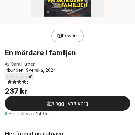
Provläs
En mördare i familjen
Av
Cara Hunter
Inbunden, Svenska, 2024
(
8
)
4,3
utav 5 stjärnor. Totalt antal röster:
237 kr
Lägg i varukorg
.
Fri frakt över 249 kr.
Fler format och utgåvor