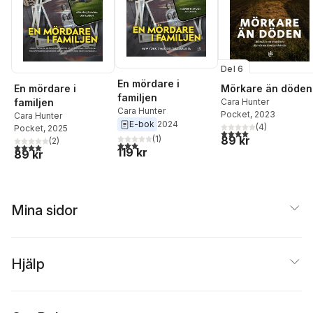
Del 6
En mördare i
En mördare i
Mörkare än döden
familjen
familjen
Cara Hunter
Cara Hunter
Pocket
, 2023
Cara Hunter
E-bok
2024
(
4
)
Pocket
, 2025
4,0
utav 5 stjärnor. Tota
89 kr
(
1
)
(
2
)
3,0
utav 5 stjärnor. Totalt antal röster:
4,0
utav 5 stjärnor. Totalt antal röster:
119 kr
89 kr
Mina sidor
Hjälp