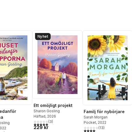
Nyhet
Ett omöjligt projekt
Sharon Gosling
edanför
Familj för nybörjare
Häftad
, 2026
na
Sarah Morgan
(
3
)
Pocket
, 2022
osling
5,0
utav 5 stjärnor. Totalt antal röster:
229 kr
(
13
)
2022
4,1
utav 5 stjärnor. Totalt anta