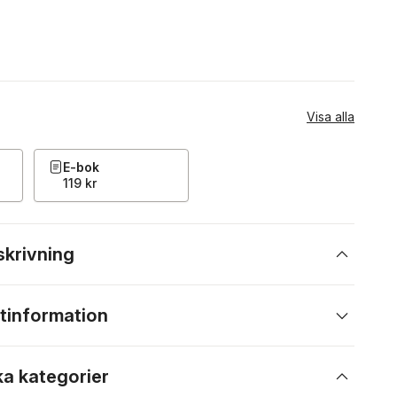
Visa alla
E-bok
119 kr
skrivning
tinformation
ka kategorier