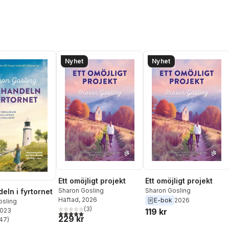
Nyhet
Nyhet
Ett omöjligt projekt
Ett omöjligt projekt
Sharon Gosling
Sharon Gosling
eln i fyrtornet
Häftad
, 2026
E-bok
2026
osling
(
3
)
2023
119 kr
5,0
utav 5 stjärnor. Totalt antal röster:
229 kr
47
)
stjärnor. Totalt antal röster: