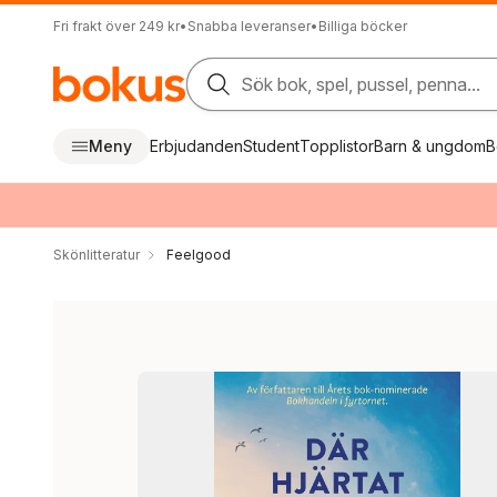
Fri frakt över 249 kr
•
Snabba leveranser
•
Billiga böcker
Sök bok, spel, pussel, penna...
Meny
Erbjudanden
Student
Topplistor
Barn & ungdom
B
Skönlitteratur
Feelgood