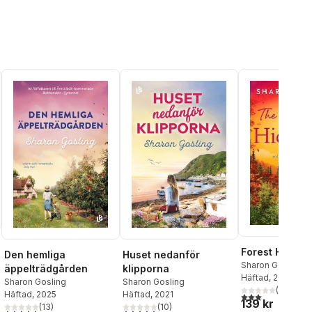
Forest Hidea
Den hemliga
Huset nedanför
Sharon Gosling
äppelträdgården
klipporna
Häftad
, 2025
Sharon Gosling
Sharon Gosling
(
1
)
Häftad
, 2025
Häftad
, 2021
3,0
utav 5 stjärnor
139 kr
(
13
)
(
10
)