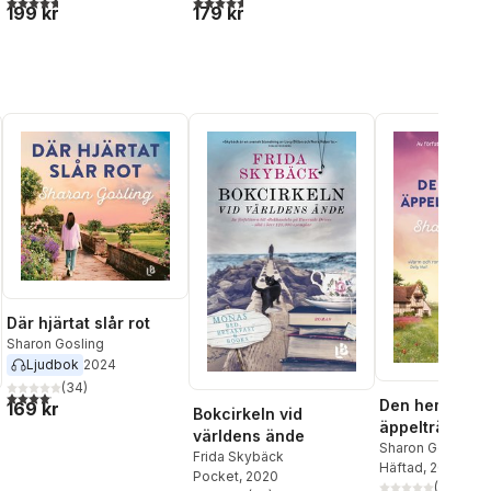
4,7
utav 5 stjärnor. Totalt antal röster:
4,6
utav 5 stjärnor. Totalt antal röster:
199 kr
179 kr
Där hjärtat slår rot
Sharon Gosling
Ljudbok
2024
(
34
)
4,1
utav 5 stjärnor. Totalt antal röster:
Den hemliga
169 kr
Bokcirkeln vid
äppelträdgår
världens ände
Sharon Gosling
Frida Skybäck
Häftad
, 2025
Pocket
, 2020
l röster:
(
13
)