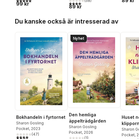
89 kr
5,0
utav 5 stjärnor. Totalt antal röster:
(
58
)
4,1
utav 5 stjärnor. Totalt antal röster:
99 kr
89 kr
Hoppa över listan
Du kanske också är intresserad av
Nyhet
Den hemliga
Bokhandeln i fyrtornet
Huset n
äppelträdgården
Sharon Gosling
klippor
Sharon Gosling
Pocket
, 2023
Sharon G
Pocket
, 2026
(
47
)
Pocket
, 
4,1
utav 5 stjärnor. Totalt antal röster:
(
1
)