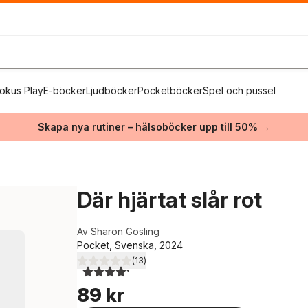
okus Play
E-böcker
Ljudböcker
Pocketböcker
Spel och pussel
Skapa nya rutiner – hälsoböcker upp till 50% →
Där hjärtat slår rot
Av
Sharon Gosling
Pocket, Svenska, 2024
(
13
)
4,2
utav 5 stjärnor. Totalt antal röster:
89 kr