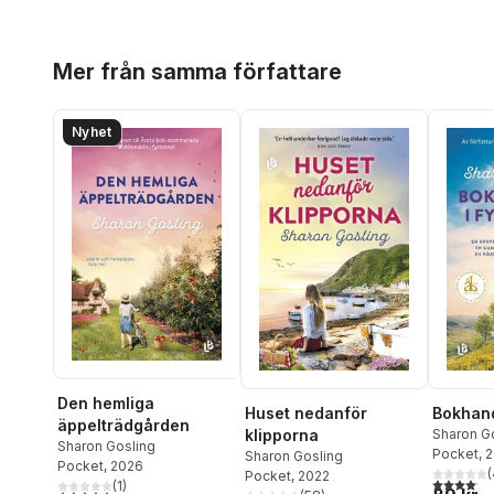
Hoppa över listan
Mer från samma författare
Nyhet
Den hemliga
Huset nedanför
Bokhand
äppelträdgården
klipporna
Sharon G
Sharon Gosling
Pocket
, 
Sharon Gosling
Pocket
, 2026
(
Pocket
, 2022
4,1
utav 5 
(
1
)