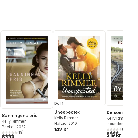
Del 1
Unexpected
De som överl
Sanningens pris
Kelly Rimmer
Kelly Rimmer
Kelly Rimmer
Häftad
, 2019
Inbunden
, 2022
Pocket
, 2022
142 kr
(
9
)
4,0
utav 5 stjärnor
(
19
)
219 kr
al röster:
3,9
utav 5 stjärnor. Totalt antal röster: