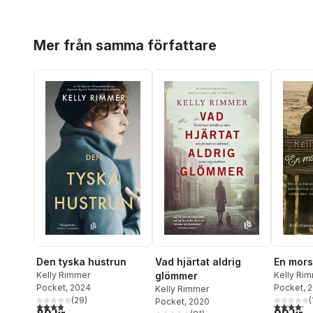
Hoppa över listan
Mer från samma författare
Den tyska hustrun
Vad hjärtat aldrig
En mors
Kelly Rimmer
glömmer
Kelly Ri
Pocket
, 2024
Pocket
, 
Kelly Rimmer
(
29
)
(
Pocket
, 2020
3,9
utav 5 stjärnor. Totalt antal röster:
4,2
utav 5 