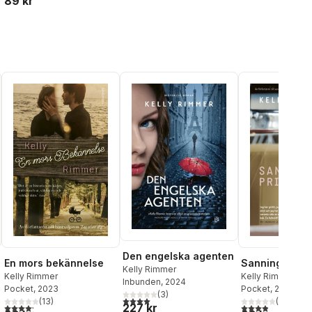
89 kr
Den engelska agenten
En mors bekännelse
Sanningens pr
Kelly Rimmer
Kelly Rimmer
Kelly Rimmer
Inbunden
, 2024
Pocket
, 2023
Pocket
, 2022
(
3
)
4,0
utav 5 stjärnor. Totalt antal röster:
(
13
)
(
19
)
227 kr
al röster:
4,2
utav 5 stjärnor. Totalt antal röster:
3,9
utav 5 stjärnor