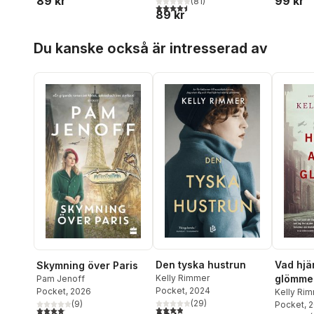
89 kr
99 kr
(
81
)
4,5
utav 5 stjärnor. Totalt antal röster:
89 kr
Hoppa över listan
Du kanske också är intresserad av
Den tyska hustrun
Vad hjär
Skymning över Paris
Kelly Rimmer
glömme
Pam Jenoff
Pocket
, 2024
Pocket
, 2026
Kelly Ri
(
29
)
(
9
)
Pocket
, 
3,9
utav 5 stjärnor. Totalt antal röster:
4,1
utav 5 stjärnor. Totalt antal röster: