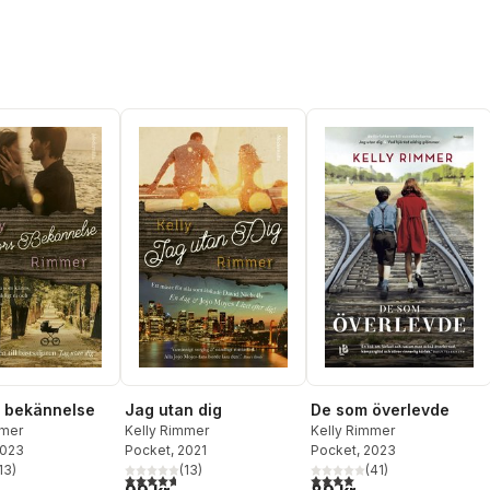
 bekännelse
Jag utan dig
De som överlevde
mmer
Kelly Rimmer
Kelly Rimmer
2023
Pocket
, 2021
Pocket
, 2023
13
)
(
13
)
(
41
)
stjärnor. Totalt antal röster:
4,7
utav 5 stjärnor. Totalt antal röster:
4,0
utav 5 stjärnor. Totalt ant