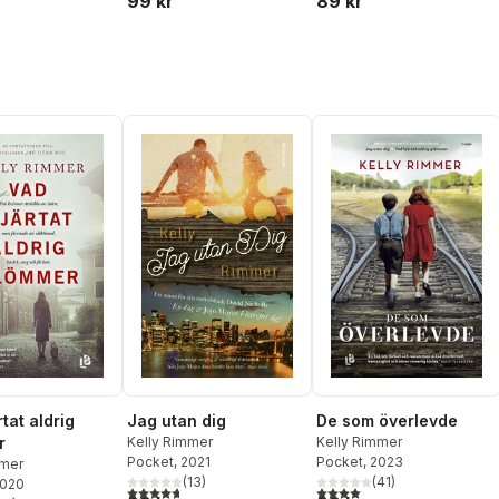
99 kr
89 kr
tat aldrig
Jag utan dig
De som överlevde
r
Kelly Rimmer
Kelly Rimmer
Pocket
, 2021
Pocket
, 2023
mmer
(
13
)
(
41
)
2020
4,7
utav 5 stjärnor. Totalt antal röster:
4,0
utav 5 stjärnor. Totalt ant