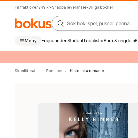
Fri frakt över 249 kr
•
Snabba leveranser
•
Billiga böcker
Sök bok, spel, pussel, penna...
Meny
Erbjudanden
Student
Topplistor
Barn & ungdom
B
Skönlitteratur
Romaner
Historiska romaner