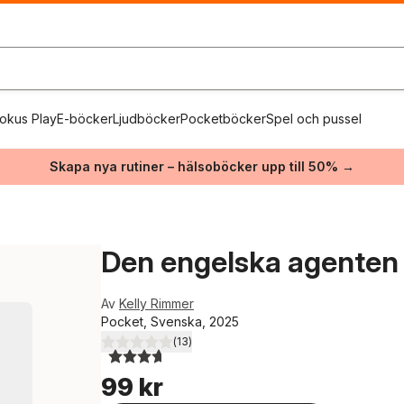
okus Play
E-böcker
Ljudböcker
Pocketböcker
Spel och pussel
Skapa nya rutiner – hälsoböcker upp till 50% →
Den engelska agenten
Av
Kelly Rimmer
Pocket, Svenska, 2025
(
13
)
3,7
utav 5 stjärnor. Totalt antal röster:
99 kr