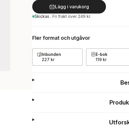
Lägg i varukorg
Skickas
.
Fri frakt över 249 kr.
Fler format och utgåvor
Inbunden
E-bok
227 kr
119 kr
Be
Produk
Utfors