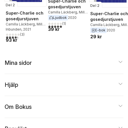
Super-Charlie och
Del 2
Del 2
gosedjurstjuven
Camilla Läckberg
,
Millis
Super-Charlie och
Super-Charlie och
Sarri
Ljudbok
2020
gosedjurstjuven
gosedjurstjuven
(
1
)
Camilla Läckberg
,
Millis
Camilla Läckberg
,
Mill
5,0
utav 5 stjärnor. Totalt antal röster:
39 kr
Sarri
Inbunden
, 2021
Sarri
E-bok
2020
(
3
)
29 kr
4,3
utav 5 stjärnor. Totalt antal röster:
93 kr
Mina sidor
Hjälp
Om Bokus