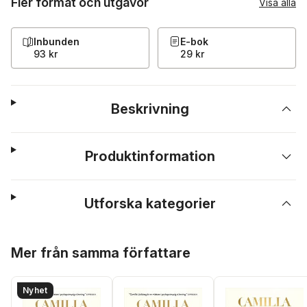
Fler format och utgåvor
Visa alla
Inbunden
E-bok
93 kr
29 kr
Beskrivning
Produktinformation
Utforska kategorier
Hoppa över listan
Mer från samma författare
Nyhet