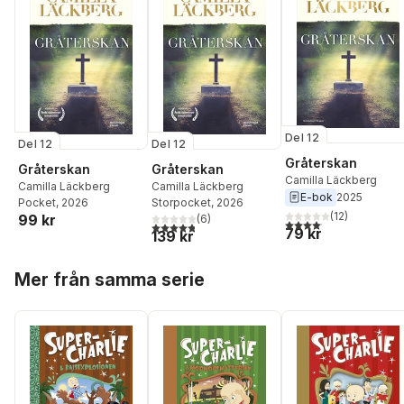
Del 12
Del 12
Del 12
Gråterskan
Gråterskan
Gråterskan
Camilla Läckberg
Camilla Läckberg
Camilla Läckberg
E-bok
2025
Pocket
, 2026
Storpocket
, 2026
(
12
)
99 kr
(
6
)
4,1
utav 5 stjärnor. Total
4,8
utav 5 stjärnor. Totalt antal röster:
79 kr
139 kr
Hoppa över listan
Mer från samma serie