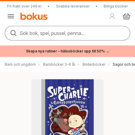
Fri frakt över 249 kr
•
Snabba leveranser
•
Billiga böcker
Sök bok, spel, pussel, penna...
Skapa nya rutiner – hälsoböcker upp till 50% →
Barn och ungdom
Barnböcker 3-6 år
Bilderböcker
Sagor och be