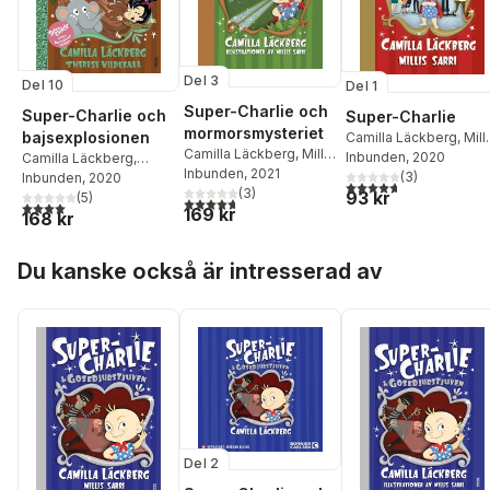
Del 3
Del 10
Del 1
Super-Charlie och
Super-Charlie och
Super-Charlie
mormorsmysteriet
bajsexplosionen
Camilla Läckberg
,
Mill
Camilla Läckberg
,
Millis
Sarri
Inbunden
, 2020
Camilla Läckberg
,
Sarri
Inbunden
, 2021
(
3
)
Therese Vildefall
Inbunden
, 2020
4,7
utav 5 stjärnor. Tota
(
3
)
93 kr
(
5
)
4,7
utav 5 stjärnor. Totalt antal röster:
4,0
utav 5 stjärnor. Totalt antal röster:
169 kr
168 kr
Hoppa över listan
Du kanske också är intresserad av
Del 2