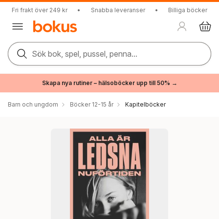
Fri frakt över 249 kr
•
Snabba leveranser
•
Billiga böcker
Sök bok, spel, pussel, penna...
Skapa nya rutiner – hälsoböcker upp till 50% →
Barn och ungdom
Böcker 12-15 år
Kapitelböcker