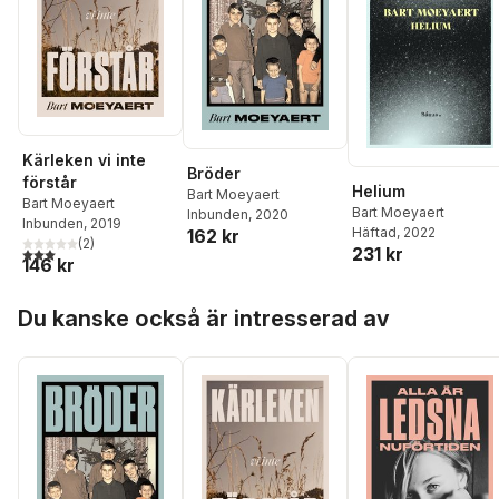
Kärleken vi inte
Bröder
förstår
Helium
Bart Moeyaert
Bart Moeyaert
Bart Moeyaert
Inbunden
, 2020
Inbunden
, 2019
Häftad
, 2022
162 kr
(
2
)
3,0
utav 5 stjärnor. Totalt antal röster:
231 kr
146 kr
Hoppa över listan
Du kanske också är intresserad av