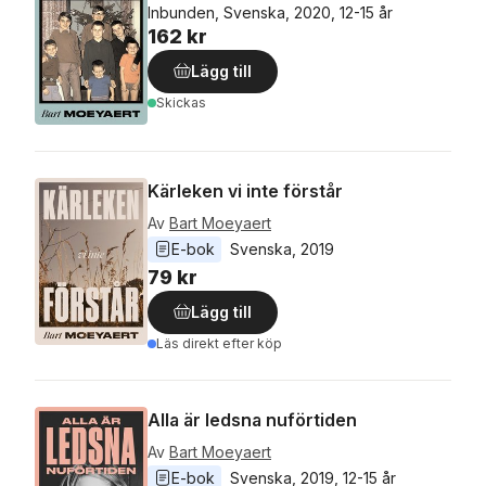
Inbunden, Svenska, 2020, 12-15 år
162 kr
Lägg till
Skickas
Kärleken vi inte förstår
Av
Bart Moeyaert
E-bok
Svenska
, 
2019
79 kr
Lägg till
Läs direkt efter köp
Alla är ledsna nuförtiden
Av
Bart Moeyaert
E-bok
Svenska
, 
2019
, 
12-15 år