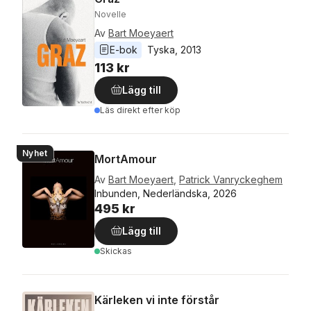
Novelle
Av
Bart Moeyaert
E-bok
Tyska
, 
2013
113 kr
Lägg till
Läs direkt efter köp
Nyhet
MortAmour
Av
Bart Moeyaert
,
Patrick Vanryckeghem
Inbunden, Nederländska, 2026
495 kr
Lägg till
Skickas
Kärleken vi inte förstår