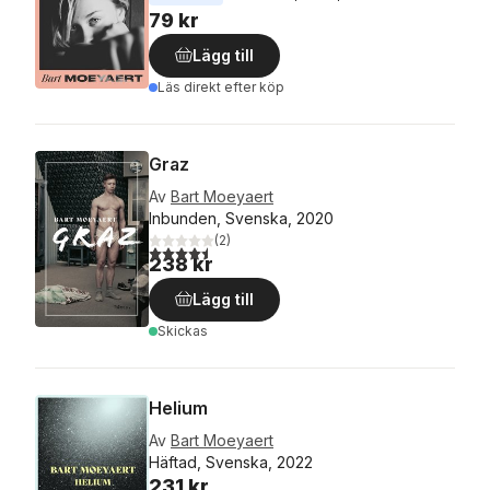
79 kr
Lägg till
Läs direkt efter köp
Graz
Av
Bart Moeyaert
Inbunden, Svenska, 2020
(
2
)
4,5
utav 5 stjärnor. Totalt antal röster:
238 kr
Lägg till
Skickas
Helium
Av
Bart Moeyaert
Häftad, Svenska, 2022
231 kr