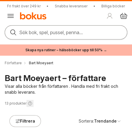
Fri frakt över 249 kr
•
Snabba leveranser
•
Billiga böcker
Sök bok, spel, pussel, penna...
Skapa nya rutiner – hälsoböcker upp till 50% →
Författare
Bart Moeyaert
Bart Moeyaert – författare
Visar alla böcker från författaren . Handla med fri frakt och
snabb leverans.
13
produkter
Filtrera
Sortera:
Trendande