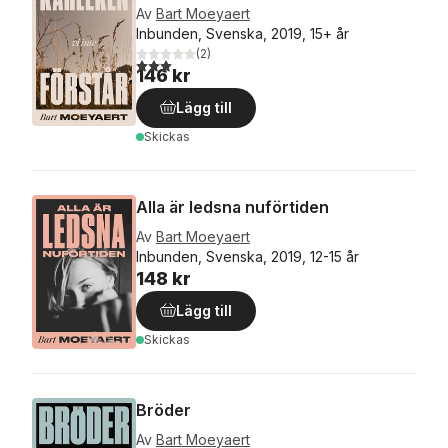
Av
Bart Moeyaert
Inbunden, Svenska, 2019, 15+ år
(
2
)
3,0
utav 5 stjärnor. Totalt antal röster:
146 kr
Lägg till
Skickas
Alla är ledsna nuförtiden
Av
Bart Moeyaert
Inbunden, Svenska, 2019, 12-15 år
148 kr
Lägg till
Skickas
Bröder
Av
Bart Moeyaert