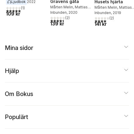
Gravens gåta
Husets hjärta
Ljudbok
2022
Carl David af Wirsén
,
Mårten Melin
,
Mattias
Mårten Melin
,
Mattias
(
1
)
Sonja Åkesson
,
Bruno K
5,0
utav 5 stjärnor. Totalt antal röster:
Olsson
Inbunden
, 2020
Olsson
Inbunden
, 2019
109 kr
Öijer
,
Anders Österling
(
2
)
(
2
)
4,5
utav 5 stjärnor. Totalt antal röster:
4,0
utav 5 stjärnor. Tota
139 kr
141 kr
Mina sidor
Hjälp
Om Bokus
Populärt