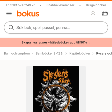
Fri frakt över 249 kr
•
Snabba leveranser
•
Billiga böcker
Sök bok, spel, pussel, penna...
Skapa nya rutiner – hälsoböcker upp till 50% →
Barn och ungdom
Barnböcker 9-12 år
Kapitelböcker
Rysare och