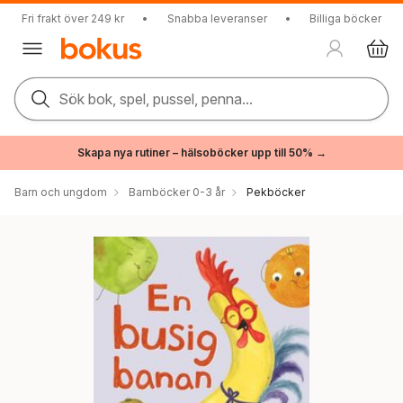
Fri frakt över 249 kr
•
Snabba leveranser
•
Billiga böcker
Sök bok, spel, pussel, penna...
Skapa nya rutiner – hälsoböcker upp till 50% →
Barn och ungdom
Barnböcker 0-3 år
Pekböcker