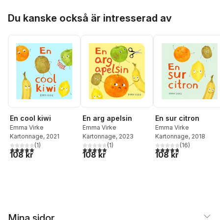
Hoppa över listan
Du kanske också är intresserad av
En cool kiwi
En arg apelsin
En sur citron
Emma Virke
Emma Virke
Emma Virke
Kartonnage
, 2021
Kartonnage
, 2023
Kartonnage
, 2018
(
1
)
(
1
)
(
16
)
5,0
utav 5 stjärnor. Totalt antal röster:
5,0
utav 5 stjärnor. Totalt antal röster:
4,8
utav 5 stjärnor. Tota
108 kr
108 kr
108 kr
Mina sidor