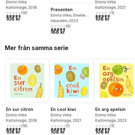
Emma Virke
Emma Virke
Kartonnage
, 2018
Kartonnage
, 2021
Presenten
(
16
)
(
1
)
4,8
utav 5 stjärnor. Totalt antal röster:
5,0
utav 5 stjärnor. Tota
Emma Virke
,
Emelie
108 kr
108 kr
Östergren
Inbunden
, 2023
(
9
)
4,8
utav 5 stjärnor. Totalt antal röster:
168 kr
Hoppa över listan
Mer från samma serie
En sur citron
En cool kiwi
En arg apelsin
Emma Virke
Emma Virke
Emma Virke
Kartonnage
, 2018
Kartonnage
, 2021
Kartonnage
, 2023
(
16
)
(
1
)
(
1
)
4,8
utav 5 stjärnor. Totalt antal röster:
5,0
utav 5 stjärnor. Totalt antal röster:
5,0
utav 5 stjärnor. Tota
108 kr
108 kr
108 kr