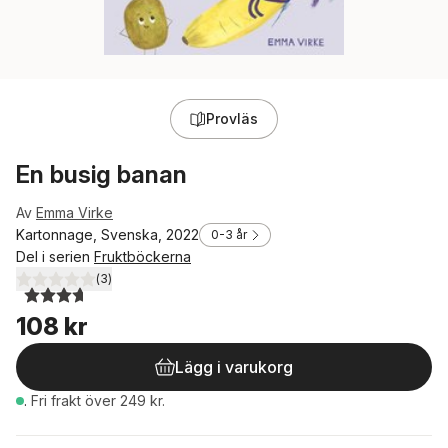
Provläs
En busig banan
Av
Emma Virke
Kartonnage, Svenska, 2022
0-3 år
Del i serien
Fruktböckerna
(
3
)
3,7
utav 5 stjärnor. Totalt antal röster:
108 kr
Lägg i varukorg
.
Fri frakt över 249 kr.