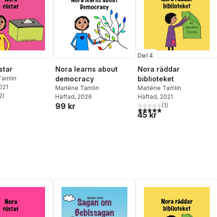
Del 4
star
Nora learns about
Nora räddar
Tamlin
democracy
biblioteket
2021
Marléne Tamlin
Marléne Tamlin
2
)
Häftad
, 2026
Häftad
, 2021
stjärnor. Totalt antal röster:
99 kr
(
1
)
5,0
utav 5 stjärnor. Totalt ant
45 kr