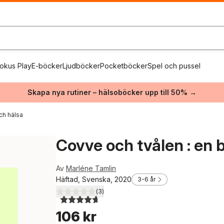
okus Play
E-böcker
Ljudböcker
Pocketböcker
Spel och pussel
Skapa nya rutiner – hälsoböcker upp till 50% →
ch hälsa
Covve och tvålen : en
Av
Marléne Tamlin
Häftad, Svenska, 2020
3-6 år
(
3
)
4,7
utav 5 stjärnor. Totalt antal röster:
106 kr