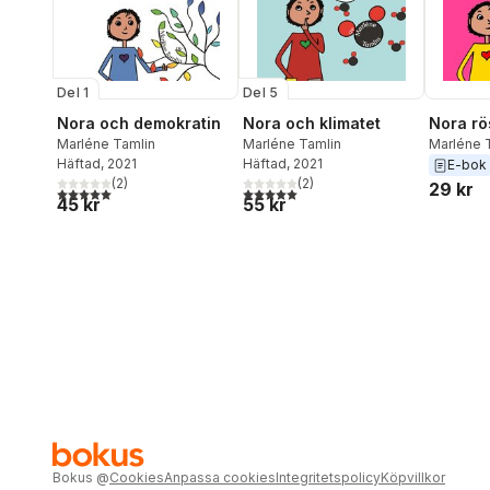
Del 1
Del 5
Nora och demokratin
Nora och klimatet
Nora rö
Marléne Tamlin
Marléne Tamlin
Marléne 
Häftad
, 2021
Häftad
, 2021
E-bok
(
2
)
(
2
)
29 kr
5,0
utav 5 stjärnor. Totalt antal röster:
5,0
utav 5 stjärnor. Totalt antal röster:
45 kr
55 kr
Bokus
@
Cookies
Anpassa cookies
Integritetspolicy
Köpvillkor