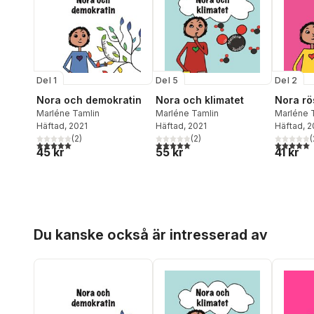
Del 1
Del 5
Del 2
Nora och demokratin
Nora och klimatet
Nora rö
Marléne Tamlin
Marléne Tamlin
Marléne 
Häftad
, 2021
Häftad
, 2021
Häftad
, 
(
2
)
(
2
)
(
5,0
utav 5 stjärnor. Totalt antal röster:
5,0
utav 5 stjärnor. Totalt antal röster:
5,0
utav 5 
45 kr
55 kr
41 kr
Hoppa över listan
Du kanske också är intresserad av