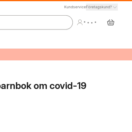
Kundservice
Företagskund?
 barnbok om covid-19