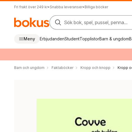
Fri frakt över 249 kr
•
Snabba leveranser
•
Billiga böcker
Sök bok, spel, pussel, penna...
Meny
Erbjudanden
Student
Topplistor
Barn & ungdom
B
Barn och ungdom
Faktaböcker
Kropp och knopp
Kropp o