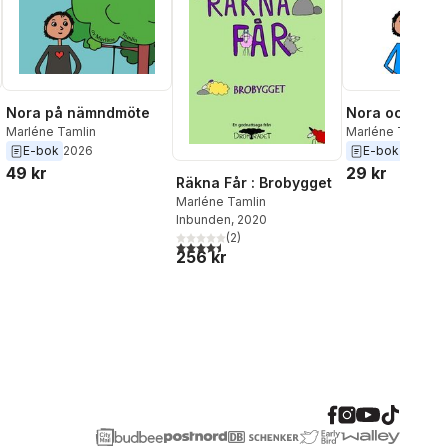
Nora på nämndmöte
Nora och dem
Marléne Tamlin
Marléne Tamlin
E-bok
2026
E-bok
2024
49 kr
29 kr
Räkna Får : Brobygget
Marléne Tamlin
Inbunden
, 2020
(
2
)
4,5
utav 5 stjärnor. Totalt antal röster:
256 kr