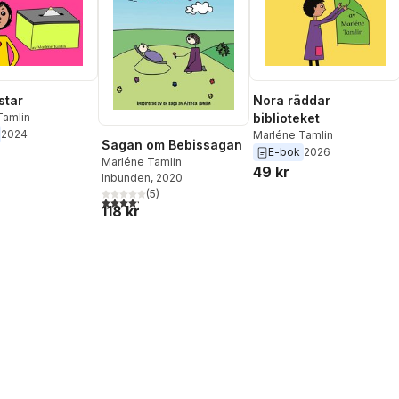
star
Nora räddar
Tamlin
biblioteket
2024
Marléne Tamlin
Sagan om Bebissagan
E-bok
2026
Marléne Tamlin
49 kr
Inbunden
, 2020
(
5
)
4,2
utav 5 stjärnor. Totalt antal röster:
118 kr