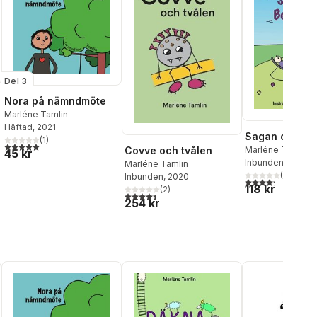
Del 3
Nora på nämndmöte
Marléne Tamlin
Häftad
, 2021
Sagan om Beb
(
1
)
5,0
utav 5 stjärnor. Totalt antal röster:
Marléne Tamlin
Covve och tvålen
45 kr
al röster:
Inbunden
, 2020
Marléne Tamlin
(
5
)
Inbunden
, 2020
4,2
utav 5 stjärnor.
118 kr
(
2
)
4,5
utav 5 stjärnor. Totalt antal röster:
254 kr