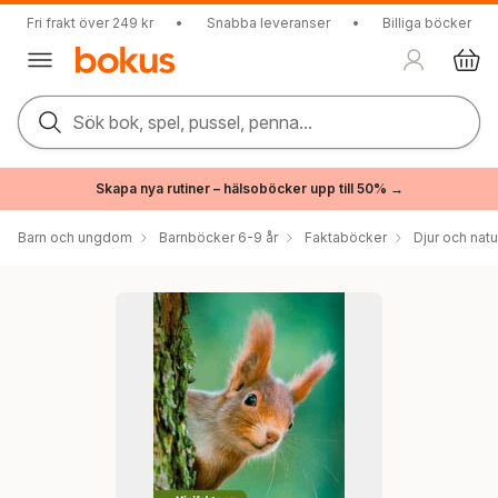
Fri frakt över 249 kr
•
Snabba leveranser
•
Billiga böcker
Sök bok, spel, pussel, penna...
Skapa nya rutiner – hälsoböcker upp till 50% →
Barn och ungdom
Barnböcker 6-9 år
Faktaböcker
Djur och natu