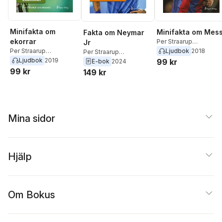
Minifakta om
Minifakta om Mess
Fakta om Neymar
ekorrar
Per Straarup
Jr
Søndergaard
Ljudbok
2018
Per Straarup
Per Straarup
Søndergaard
Ljudbok
2019
99 kr
Søndergaard
E-bok
2024
99 kr
149 kr
Mina sidor
Hjälp
Om Bokus