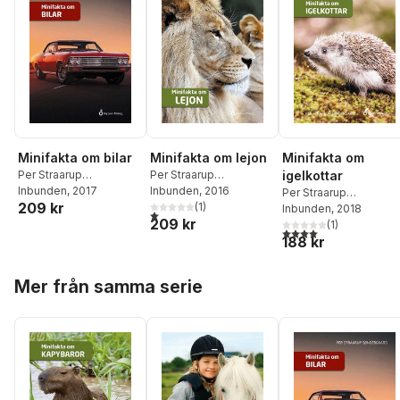
Minifakta om bilar
Minifakta om lejon
Minifakta om
Per Straarup
Per Straarup
igelkottar
Søndergaard
Inbunden
, 2017
Søndergaard
Inbunden
, 2016
Per Straarup
209 kr
(
1
)
Søndergaard
Inbunden
, 2018
1,0
utav 5 stjärnor. Totalt antal röster:
209 kr
(
1
)
4,0
utav 5 stjärnor. Tota
188 kr
Hoppa över listan
Mer från samma serie