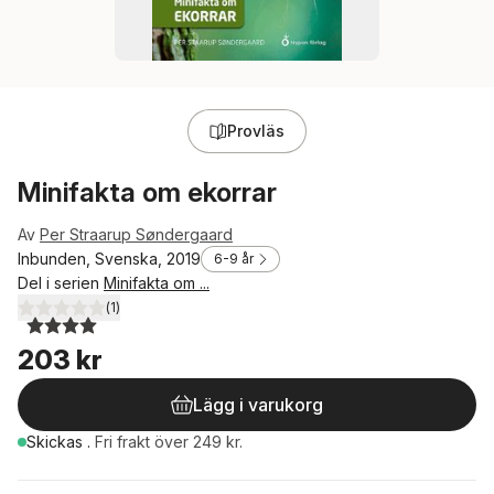
Provläs
Minifakta om ekorrar
Av
Per Straarup Søndergaard
Inbunden, Svenska, 2019
6-9 år
Del i serien
Minifakta om ...
(
1
)
4,0
utav 5 stjärnor. Totalt antal röster:
203 kr
Lägg i varukorg
Skickas
.
Fri frakt över 249 kr.