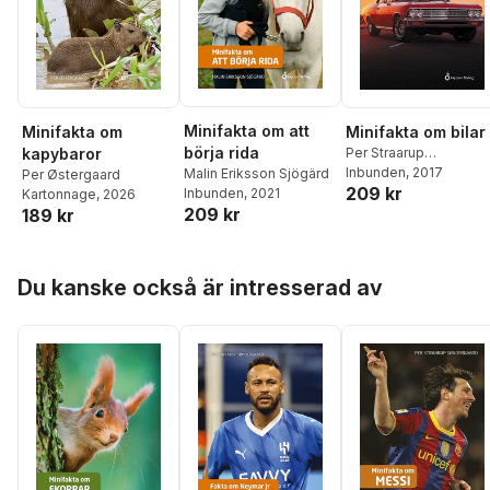
Minifakta om att
Minifakta om
Minifakta om bilar
börja rida
kapybaror
Per Straarup
Søndergaard
Inbunden
, 2017
Malin Eriksson Sjögärd
Per Østergaard
209 kr
Inbunden
, 2021
Kartonnage
, 2026
209 kr
189 kr
Hoppa över listan
Du kanske också är intresserad av