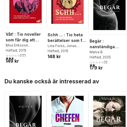
Våt! : Tio noveller
Schh ... : Tio heta
som får dig att
berättelser som får
Begär :
komma
Moa Eriksson
dig att längta
Lina Forss
,
Jonas
oanständiga
Sandberg
Häftad
, 2015
,
Johanna
Cornell
Häftad
, 2015
,
Johanna
berättelser
Malva B
Narberg
,
(
Daniel Möller
17
)
,
148 kr
Narberg
,
Niklas
Häftad
, 2025
2,7
utav 5 stjärnor. Totalt antal röster:
149 kr
Eme Johansson
,
Malva
Frykholm
,
Anna
(
1
)
2,0
utav 5 stjärnor. Tota
B.
,
Tove Nordh
,
Lina
Ringberg
,
Moa Eriksson
179 kr
Forss
,
Annakarin
Sandberg
,
Tove Nordh
,
Svedberg
,
Niklas
Daniel Möller
,
Eme
Hoppa över listan
Du kanske också är intresserad av
Frykholm
,
Anna
Johansson
,
Malva B.
Ringberg