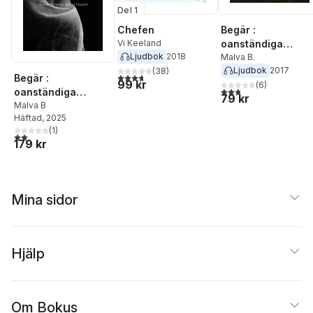
Del 1
Chefen
Begär :
Vi Keeland
oanständiga
Ljudbok
2018
berättelser
Malva B.
Ljudbok
2017
(
38
)
3,7
utav 5 stjärnor. Totalt antal röster:
Begär :
99 kr
(
6
)
2,8
utav 5 stjärnor. Tota
oanständiga
79 kr
berättelser
Malva B
Häftad
, 2025
(
1
)
2,0
utav 5 stjärnor. Totalt antal röster:
179 kr
Mina sidor
Hjälp
Om Bokus