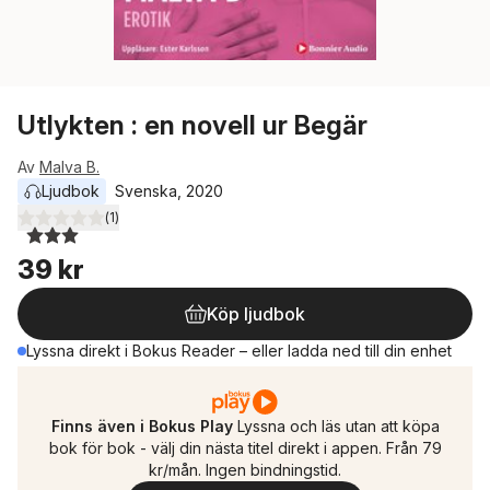
Utlykten : en novell ur Begär
Av
Malva B.
Ljudbok
Svenska
, 
2020
(
1
)
3,0
utav 5 stjärnor. Totalt antal röster:
39 kr
Köp ljudbok
Lyssna direkt i Bokus Reader – eller ladda ned till din enhet
Finns även i Bokus Play
Lyssna och läs utan att köpa
bok för bok - välj din nästa titel direkt i appen. Från 79
kr/mån. Ingen bindningstid.