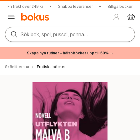
Fri frakt över 249 kr
•
Snabba leveranser
•
Billiga böcker
Sök bok, spel, pussel, penna...
Skapa nya rutiner – hälsoböcker upp till 50% →
Skönlitteratur
Erotiska böcker