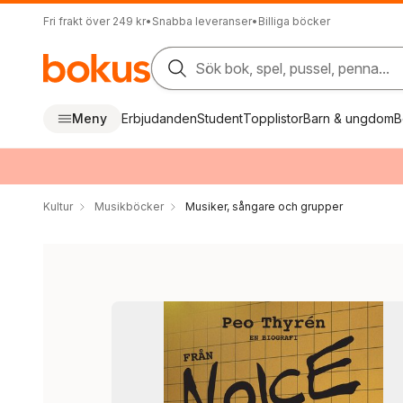
Fri frakt över 249 kr
•
Snabba leveranser
•
Billiga böcker
Sök bok, spel, pussel, penna...
Meny
Erbjudanden
Student
Topplistor
Barn & ungdom
B
Kultur
Musikböcker
Musiker, sångare och grupper