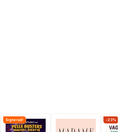
Signerad!
-23%