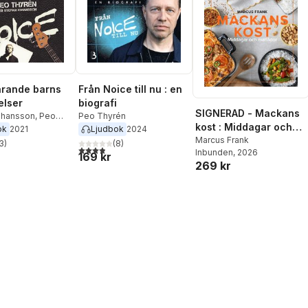
årande barns
Från Noice till nu : en
elser
biografi
SIGNERAD - Mackans
ohansson
,
Peo
Peo Thyrén
kost : Middagar och
ok
2021
Ljudbok
2024
matlådor
Marcus Frank
3
)
(
8
)
stjärnor. Totalt antal röster:
3,9
utav 5 stjärnor. Totalt antal röster:
Inbunden
, 2026
169 kr
269 kr