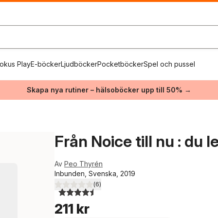
okus Play
E-böcker
Ljudböcker
Pocketböcker
Spel och pussel
Skapa nya rutiner – hälsoböcker upp till 50% →
Från Noice till nu : du 
Av
Peo Thyrén
Inbunden, Svenska, 2019
(
6
)
4,5
utav 5 stjärnor. Totalt antal röster:
211 kr