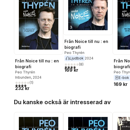
Från Noice till nu : en
biografi
Peo Thyrén
Ljudbok
2024
Från Noice till nu : en
Från Noi
(
8
)
biografi
biografi
3,9
utav 5 stjärnor. Totalt antal röster:
169 kr
Peo Thyrén
Peo Thyr
Inbunden
, 2024
E-bok
(
1
)
169 kr
4,0
utav 5 stjärnor. Totalt antal röster:
232 kr
Hoppa över listan
Du kanske också är intresserad av