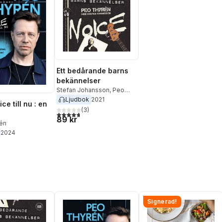
Ett bedårande barns
bekännelser
Stefan Johansson
,
Peo
Thyrén
Ljudbok
2021
ce till nu : en
(
3
)
4,7
utav 5 stjärnor. Totalt antal röster:
89 kr
én
2024
Signerad!