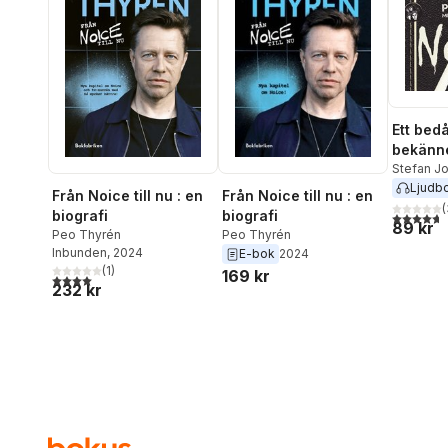
Ett bed
bekänn
Stefan J
Thyrén
Ljudb
Från Noice till nu : en
Från Noice till nu : en
(
biografi
biografi
4,7
utav 5 
89 kr
Peo Thyrén
Peo Thyrén
Inbunden
, 2024
E-bok
2024
(
1
)
169 kr
4,0
utav 5 stjärnor. Totalt antal röster:
232 kr