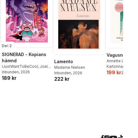
Del 2
SIGNERAD - Kopians
Vagusnerven
hämnd
Annette Løno
,
To
Lamento
IJustWantToBeCool
,
Joel
Kartonnage
, 202
Madame Nielsen
199 kr
Adolphson
Inbunden
, 2026
,
Emil Ejdemo
259 kr
Inbunden
, 2026
189 kr
Beer
,
Victor Beer
222 kr