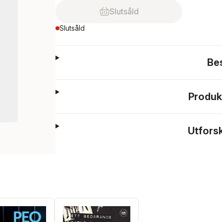
Slutsåld
Slutsåld
Be
Produk
Utfors