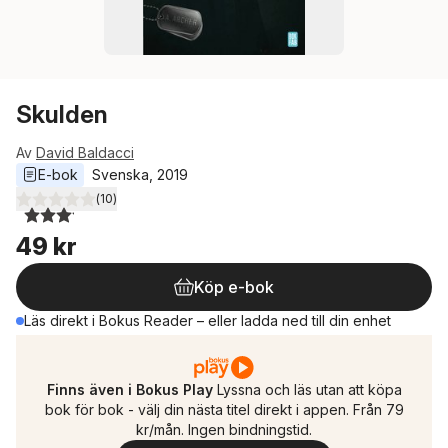
Skulden
Av
David Baldacci
E-bok
Svenska
, 
2019
(
10
)
3,1
utav 5 stjärnor. Totalt antal röster:
49 kr
Köp e-bok
Läs direkt i Bokus Reader – eller ladda ned till din enhet
Finns även i Bokus Play
Lyssna och läs utan att köpa
bok för bok - välj din nästa titel direkt i appen. Från 79
kr/mån. Ingen bindningstid.