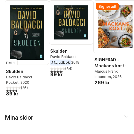
Signerad!
Skulden
David Baldacci
SIGNERAD -
Ljudbok
2019
Del 1
Mackans kost :
(
64
)
4,2
utav 5 stjärnor. Totalt antal röster:
Skulden
Middagar och
Marcus Frank
99 kr
Inbunden
, 2026
David Baldacci
matlådor
269 kr
Pocket
, 2020
(
26
)
3,6
utav 5 stjärnor. Totalt antal röster:
89 kr
Mina sidor