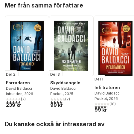
Hoppa över listan
Mer från samma författare
Del 2
Del 3
Del 1
Förrädaren
Skyddsängeln
Infiltratören
David Baldacci
David Baldacci
David Baldacci
Inbunden
, 2026
Pocket
, 2025
Pocket
, 2026
(
7
)
(
7
)
4,6
utav 5 stjärnor. Totalt antal röster:
4,3
utav 5 stjärnor. Totalt antal röster:
(
18
)
239 kr
99 kr
4,3
utav 5 stjärnor. Tota
99 kr
Hoppa över listan
Du kanske också är intresserad av