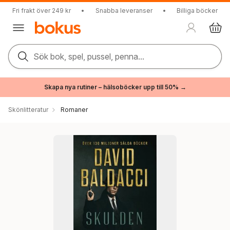
Fri frakt över 249 kr
•
Snabba leveranser
•
Billiga böcker
Sök bok, spel, pussel, penna...
Skapa nya rutiner – hälsoböcker upp till 50% →
Skönlitteratur
Romaner