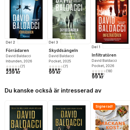
Del 2
Del 3
Del 1
Förrädaren
Skyddsängeln
Infiltratören
David Baldacci
David Baldacci
David Baldacci
Inbunden
, 2026
Pocket
, 2025
Pocket
, 2026
(
7
)
(
7
)
4,6
utav 5 stjärnor. Totalt antal röster:
4,3
utav 5 stjärnor. Totalt antal röster:
(
18
)
239 kr
99 kr
4,3
utav 5 stjärnor. Tota
99 kr
Hoppa över listan
Du kanske också är intresserad av
Signerad!