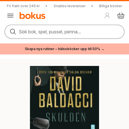
Fri frakt över 249 kr
•
Snabba leveranser
•
Billiga böcker
Sök bok, spel, pussel, penna...
Skapa nya rutiner – hälsoböcker upp till 50% →