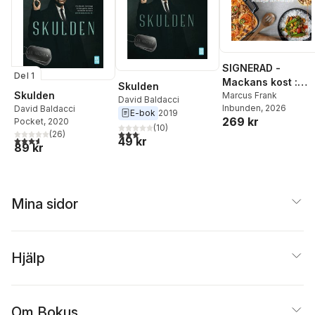
SIGNERAD -
Del 1
Mackans kost :
Skulden
Skulden
Middagar och
Marcus Frank
David Baldacci
Inbunden
, 2026
David Baldacci
matlådor
E-bok
2019
269 kr
Pocket
, 2020
(
10
)
3,1
utav 5 stjärnor. Totalt antal röster:
(
26
)
3,6
utav 5 stjärnor. Totalt antal röster:
49 kr
89 kr
Mina sidor
Hjälp
Om Bokus