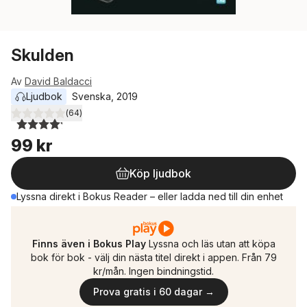
Skulden
Av
David Baldacci
Ljudbok
Svenska
, 
2019
(
64
)
4,2
utav 5 stjärnor. Totalt antal röster:
99 kr
Köp ljudbok
Lyssna direkt i Bokus Reader – eller ladda ned till din enhet
Finns även i Bokus Play
Lyssna och läs utan att köpa
bok för bok - välj din nästa titel direkt i appen. Från 79
kr/mån. Ingen bindningstid.
Prova gratis i 60 dagar →