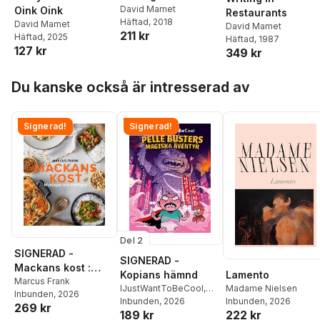
David Mamet
Oink Oink
Restaurants
Häftad
, 2018
David Mamet
David Mamet
211 kr
Häftad
, 2025
Häftad
, 1987
127 kr
349 kr
Hoppa över listan
Du kanske också är intresserad av
Signerad!
Signerad!
Del 2
SIGNERAD -
SIGNERAD -
Mackans kost :
Lamento
Kopians hämnd
Middagar och
Marcus Frank
Madame Nielsen
IJustWantToBeCool
,
Inbunden
, 2026
matlådor
Inbunden
, 2026
Joel Adolphson
Inbunden
, 2026
,
Emil
269 kr
222 kr
189 kr
Ejdemo Beer
,
Victor