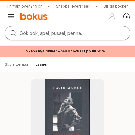
Fri frakt över 249 kr
•
Snabba leveranser
•
Billiga böcker
Sök bok, spel, pussel, penna...
Skapa nya rutiner – hälsoböcker upp till 50% →
Skönlitteratur
Essäer