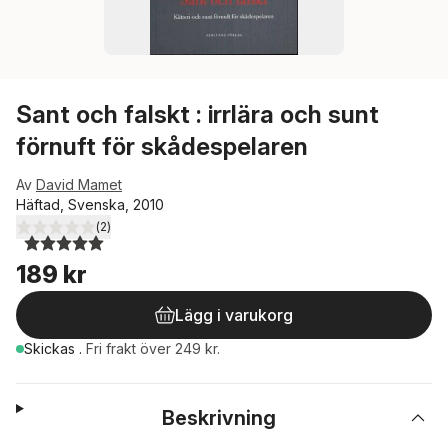
Sant och falskt : irrlära och sunt
förnuft för skådespelaren
Av
David Mamet
Häftad, Svenska, 2010
(
2
)
5,0
utav 5 stjärnor. Totalt antal röster:
189 kr
Lägg i varukorg
Skickas
.
Fri frakt över 249 kr.
Beskrivning